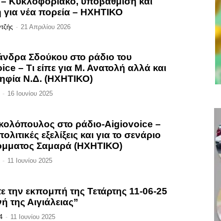
 – Κυκλοφοριακό, υποβάθμιση και
 για νέα πορεία – ΗΧΗΤΙΚΟ
ντζής
-
21 Απριλίου 2026
άνδρα Σδούκου στο ράδιο του
ice – Τι είπε για Μ. Ανατολή αλλά και
ηφία Ν.Δ. (ΗΧΗΤΙΚΟ)
-
16 Ιουνίου 2025
ικολόπουλος στο ράδιο-Aigiovoice –
 πολιτικές εξελίξεις και για το σενάριο
όμματος Σαμαρά (ΗΧΗΤΙΚΟ)
-
11 Ιουνίου 2025
ε την εκπομπή της Τετάρτης 11-06-25
ή της Αιγιάλειας”
4
-
11 Ιουνίου 2025