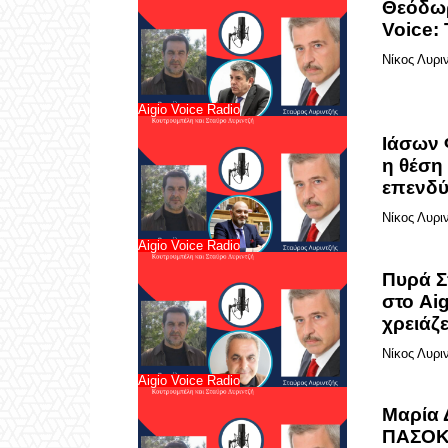
Θεόδωρ
Voice:
Νίκος Λυρι
Aigio Voice Radio
Ιάσων 
η θέση
επενδύ
Νίκος Λυρι
Aigio Voice Radio
Πυρά Σ
στο Aig
χρειάζ
Νίκος Λυρι
Aigio Voice Radio
Μαρία 
ΠΑΣΟΚ 