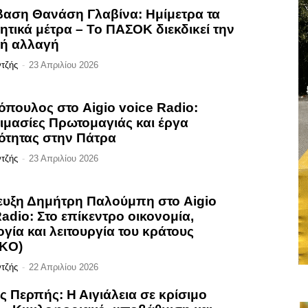
αση Θανάση Γλαβίνα: Ημίμετρα τα
ητικά μέτρα – Το ΠΑΣΟΚ διεκδικεί την
κή αλλαγή
ντζής
-
23 Απριλίου 2026
ρόπουλος στο Aigio voice Radio:
ιμασίες Πρωτομαγιάς και έργα
ότητας στην Πάτρα
ντζής
-
23 Απριλίου 2026
ευξη Δημήτρη Παλούμπη στο Aigio
adio: Στο επίκεντρο οικονομία,
γία και λειτουργία του κράτους
KO)
ντζής
-
22 Απριλίου 2026
ς Περπής: Η Αιγιάλεια σε κρίσιμο