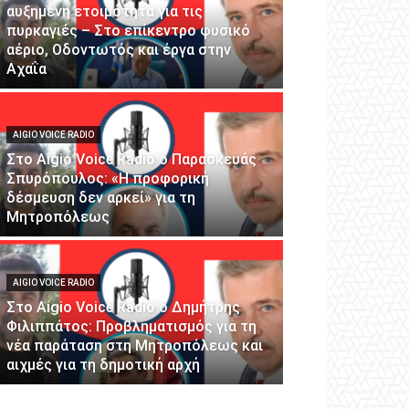
αυξημένη ετοιμότητα για τις
πυρκαγιές – Στο επίκεντρο φυσικό
αέριο, Οδοντωτός και έργα στην
Αχαΐα
AIGIO VOICE RADIO
Στο Aigio Voice Radio ο Παρασκευάς
Σπυρόπουλος: «Η προφορική
δέσμευση δεν αρκεί» για τη
Μητροπόλεως
AIGIO VOICE RADIO
Στο Aigio Voice Radio ο Δημήτρης
Φιλιππάτος: Προβληματισμός για τη
νέα παράταση στη Μητροπόλεως και
αιχμές για τη δημοτική αρχή