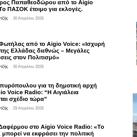
ος Παπαθεοδώρου από το Aigio
 Το ΠΑΣΟΚ έτοιμο για εκλογές.
ντζής
-
30 Απριλίου 2026
Φωτήλας από το Aigio Voice: «Ισχυρή
 της Ελλάδας διεθνώς – Μεγάλες
σεις στον Πολιτισμό»
ντζής
-
30 Απριλίου 2026
πυρόπουλου για τη δημοτική αρχή
io Voice Radio: “Η Αιγιάλεια
εται σχέδιο τώρα”
ντζής
-
29 Απριλίου 2026
Δαφέρμου στο Aigio Voice Radio: «Το
μπορεί να εκφράσει την πολιτική