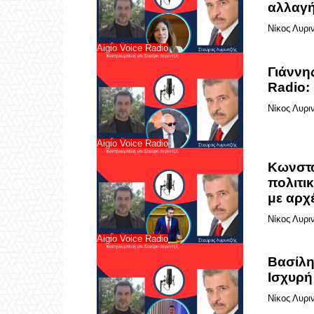
αλλαγ
Νίκος Λυρι
Aigio Voice Radio
Γιάννη
Radio: 
Νίκος Λυρι
Aigio Voice Radio
Κωνστα
πολιτι
με αρχ
Νίκος Λυρι
Aigio Voice Radio
Βασίλη
Ισχυρή
Νίκος Λυρι