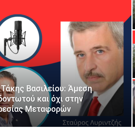
ο Τάκης Βασιλείου: Άμεση
δοντωτού και όχι στην
ρεσίας Μεταφορών