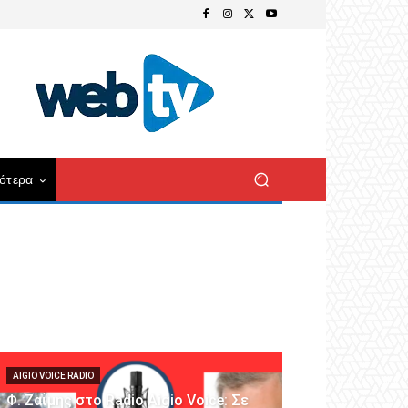
ότερα
AIGIO VOICE RADIO
Φ. Ζαΐμης στο Radio Aigio Voice: Σε