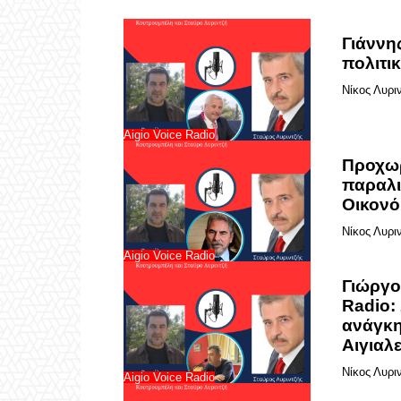
Γιάννης
πολιτικ
Νίκος Λυρι
Aigio Voice Radio
Προχωρ
παραλι
Οικονό
Νίκος Λυρι
Aigio Voice Radio
Γιώργο
Radio:
ανάγκη
Αιγιαλε
Νίκος Λυρι
Aigio Voice Radio