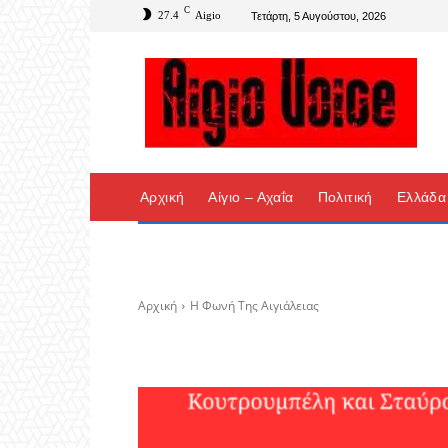
C
27.4
Aigio
Τετάρτη, 5 Αυγούστου, 2026
Αρχική
Αίγιο – Αχαΐα
Πολιτική
Ελλάδα
Αρχική
Η Φωνή Της Αιγιάλειας