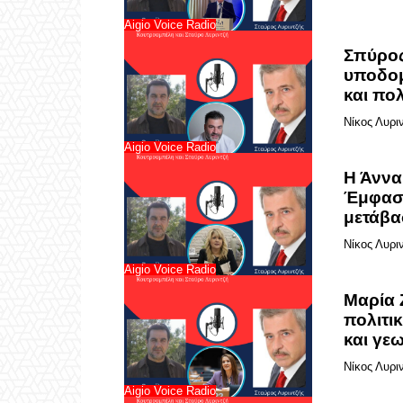
Aigio Voice Radio
Σπύρος
υποδομέ
και πο
Νίκος Λυρι
Aigio Voice Radio
Η Άννα
Έμφαση
μετάβα
Νίκος Λυρι
Aigio Voice Radio
Μαρία 
πολιτικ
και γε
Νίκος Λυρι
Aigio Voice Radio