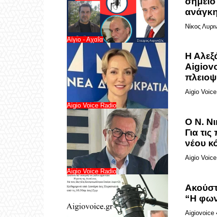
σημείο
ανάγκη
Νίκος Λυρι
Αίγιο - Αχαΐα
Η Αλεξ
Aigiovo
πλειοψ
Aigio Voice
Aigio Voice Radio
Ο Ν. Ν
Για τις
νέου κ
Aigio Voice
Aigio Voice Radio
Ακούστ
“Η φων
Aigiovoice 