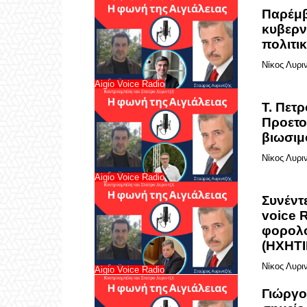
Παρέμβ
κυβερν
πολιτι
Νίκος Λυρι
Aigio Voice Radio
Τ. Πετ
Προετο
βιωσιμ
Νίκος Λυρι
Aigio Voice Radio
Συνέντ
voice R
φορολο
(HXHTI
Νίκος Λυρι
Aigio Voice Radio
Γιώργο