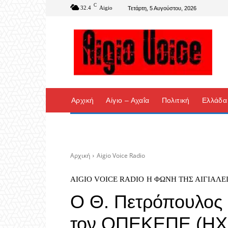
C
32.4
Aigio
Τετάρτη, 5 Αυγούστου, 2026
Αρχική
Αίγιο – Αχαΐα
Πολιτική
Ελλάδα
Αρχική
Aigio Voice Radio
AIGIO VOICE RADIO
Η ΦΩΝΉ ΤΗΣ ΑΙΓΙΆΛΕ
Ο Θ. Πετρόπουλος σ
τον ΟΠΕΚΕΠΕ (ΗΧ