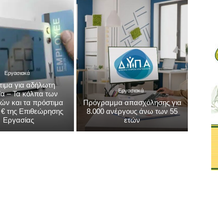
Εργασιακά
ία – Τα κόλπα των
ών και τα πρόστιμα
Πρόγραμμα απασχόλησης για
σ € της Επιθεώρησης
8.000 ανέργους άνω των 55
Εργασίας
ετών