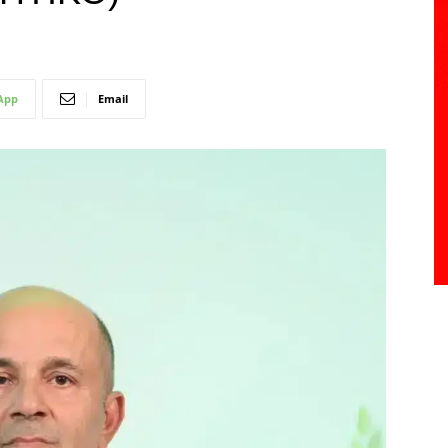
App
Email