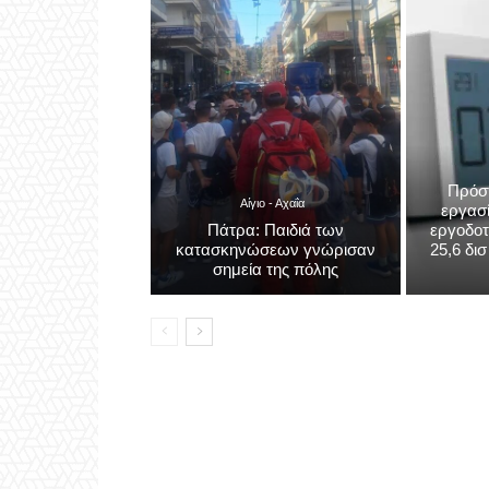
Αίγιο - Αχαΐα
εργασ
Πάτρα: Παιδιά των
εργοδοτ
κατασκηνώσεων γνώρισαν
25,6 δι
σημεία της πόλης