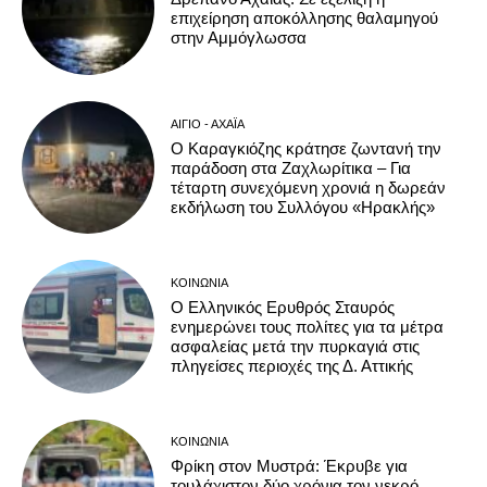
επιχείρηση αποκόλλησης θαλαμηγού
στην Αμμόγλωσσα
ΑΊΓΙΟ - ΑΧΑΪ́Α
Ο Καραγκιόζης κράτησε ζωντανή την
παράδοση στα Ζαχλωρίτικα – Για
τέταρτη συνεχόμενη χρονιά η δωρεάν
εκδήλωση του Συλλόγου «Ηρακλής»
ΚΟΙΝΩΝΊΑ
Ο Ελληνικός Ερυθρός Σταυρός
ενημερώνει τους πολίτες για τα μέτρα
ασφαλείας μετά την πυρκαγιά στις
πληγείσες περιοχές της Δ. Αττικής
ΚΟΙΝΩΝΊΑ
Φρίκη στον Μυστρά: Έκρυβε για
τουλάχιστον δύο χρόνια τον νεκρό