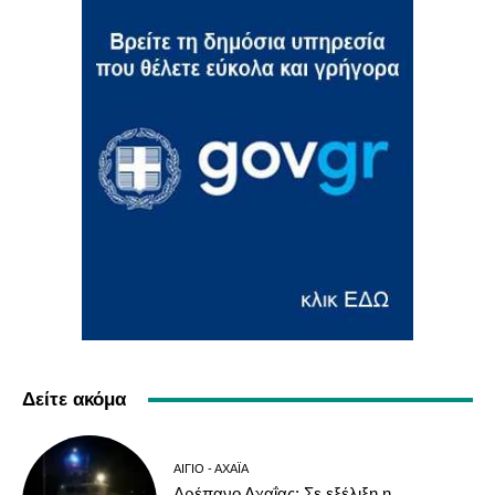
Δείτε ακόμα
ΑΊΓΙΟ - ΑΧΑΪ́Α
Δρέπανο Αχαΐας: Σε εξέλιξη η