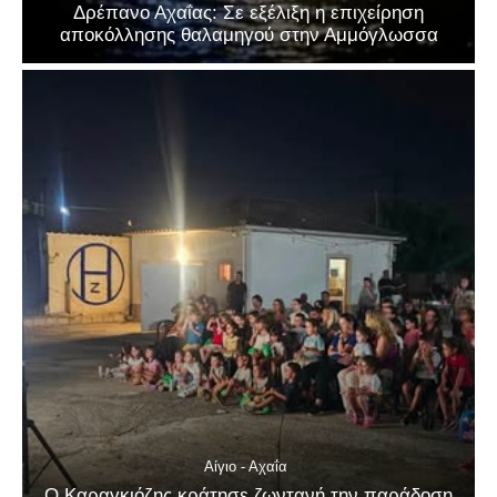
Δρέπανο Αχαΐας: Σε εξέλιξη η επιχείρηση
αποκόλλησης θαλαμηγού στην Αμμόγλωσσα
Αίγιο - Αχαΐα
Ο Καραγκιόζης κράτησε ζωντανή την παράδοση