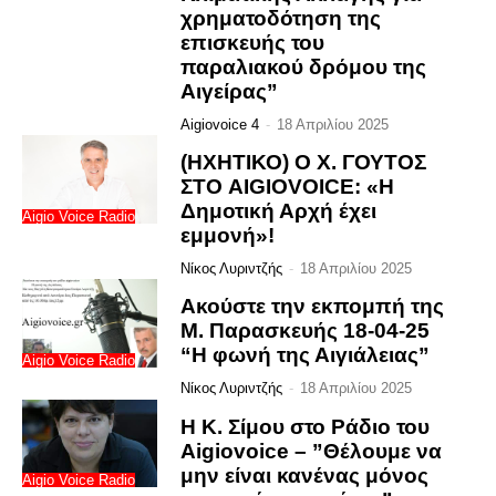
χρηματοδότηση της
επισκευής του
παραλιακού δρόμου της
Αιγείρας”
Aigiovoice 4
-
18 Απριλίου 2025
(ΗΧΗΤΙΚΟ) Ο Χ. ΓΟΥΤΟΣ
ΣΤΟ AIGIOVOICE: «Η
Δημοτική Αρχή έχει
Aigio Voice Radio
εμμονή»!
Νίκος Λυριντζής
-
18 Απριλίου 2025
Ακούστε την εκπομπή της
Μ. Παρασκευής 18-04-25
“Η φωνή της Αιγιάλειας”
Aigio Voice Radio
Νίκος Λυριντζής
-
18 Απριλίου 2025
Η Κ. Σίμου στο Ράδιο του
Aigiovoice – ”Θέλουμε να
μην είναι κανένας μόνος
Aigio Voice Radio