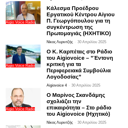
Κάλεσμα Προέδρου
Εργατικού Κέντρου Αίγιου
Π. Γεωργόπουλου για τη
Aigio Voice Radio
συγκέντρωση της
Πρωτομαγιάς (ΗΧΗΤΙΚΟ)
Νίκος Λυριντζής
-
30 Απριλίου 2025
Ο Κ. Καρπέτας στο Ράδιο
του Aigiovoice – ”Έντονη
κριτική για τα
Aigio Voice Radio
Περιφερειακά Συμβούλια
Λογοδοσίας”
Aigiovoice 4
-
30 Απριλίου 2025
Ο Μαρίνος Σκανδάμης
σχολιάζει την
επικαιρότητα – Στο ράδιο
Aigio Voice Radio
του Aigiovoice (Hχητικό)
Νίκος Λυριντζής
-
30 Απριλίου 2025