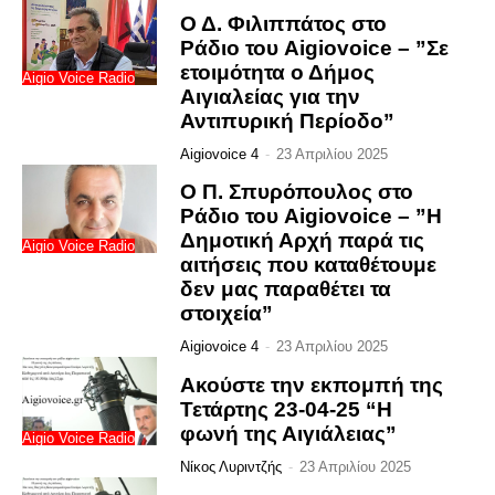
Ο Δ. Φιλιππάτος στο
Ράδιο του Aigiovoice – ”Σε
ετοιμότητα ο Δήμος
Aigio Voice Radio
Αιγιαλείας για την
Αντιπυρική Περίοδο”
Aigiovoice 4
-
23 Απριλίου 2025
Ο Π. Σπυρόπουλος στο
Ράδιο του Aigiovoice – ”Η
Δημοτική Αρχή παρά τις
Aigio Voice Radio
αιτήσεις που καταθέτουμε
δεν μας παραθέτει τα
στοιχεία”
Aigiovoice 4
-
23 Απριλίου 2025
Ακούστε την εκπομπή της
Τετάρτης 23-04-25 “Η
φωνή της Αιγιάλειας”
Aigio Voice Radio
Νίκος Λυριντζής
-
23 Απριλίου 2025