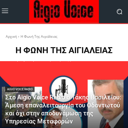
Αρχική
Η Φωνή Της Αιγιάλειας
Η ΦΩΝΉ ΤΗΣ ΑΙΓΙΆΛΕΙΑΣ
AIGIO VOICE RADIO
Στο Aigio Voice Radio ο Τάκης Βασιλείου:
Άμεση επαναλειτουργία του Οδοντωτού
και όχι στην αποδυνάμωση της
Υπηρεσίας Μεταφορών