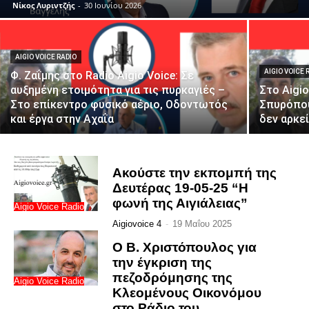
Νίκος Λυριντζής
-
30 Ιουνίου 2026
AIGIO VOICE RADIO
AIGIO VOICE 
Φ. Ζαΐμης στο Radio Aigio Voice: Σε
αυξημένη ετοιμότητα για τις πυρκαγιές –
Στο Aigi
Στο επίκεντρο φυσικό αέριο, Οδοντωτός
Σπυρόπου
και έργα στην Αχαΐα
δεν αρκε
Ακούστε την εκπομπή της
Δευτέρας 19-05-25 “Η
φωνή της Αιγιάλειας”
Aigio Voice Radio
Aigiovoice 4
-
19 Μαΐου 2025
Ο Β. Χριστόπουλος για
την έγκριση της
πεζοδρόμησης της
Aigio Voice Radio
Κλεομένους Οικονόμου
στο Ράδιο του