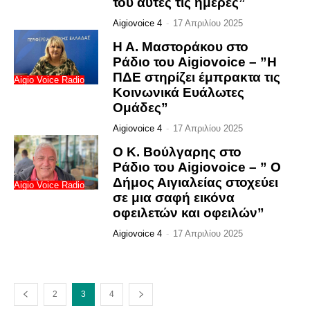
του αυτές τις ημέρες”
Aigiovoice 4
-
17 Απριλίου 2025
Η Α. Μαστοράκου στο
Ράδιο του Aigiovoice – ”Η
ΠΔΕ στηρίζει έμπρακτα τις
Aigio Voice Radio
Κοινωνικά Ευάλωτες
Ομάδες”
Aigiovoice 4
-
17 Απριλίου 2025
Ο Κ. Βούλγαρης στο
Ράδιο του Aigiovoice – ” Ο
Δήμος Αιγιαλείας στοχεύει
Aigio Voice Radio
σε μια σαφή εικόνα
οφειλετών και οφειλών”
Aigiovoice 4
-
17 Απριλίου 2025
2
3
4