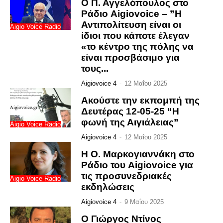
Ο Π. Αγγελόπουλος στο
Ράδιο Aigiovoice – ”Η
Αντιπολίτευση είναι οι
Aigio Voice Radio
ίδιοι που κάποτε έλεγαν
«το κέντρο της πόλης να
είναι προσβάσιμο για
τους...
Aigiovoice 4
-
12 Μαΐου 2025
Ακούστε την εκπομπή της
Δευτέρας 12-05-25 “Η
φωνή της Αιγιάλειας”
Aigio Voice Radio
Aigiovoice 4
-
12 Μαΐου 2025
Η Ο. Μαρκογιαννάκη στο
Ράδιο του Aigiovoice για
τις προσυνεδριακές
Aigio Voice Radio
εκδηλώσεις
Aigiovoice 4
-
9 Μαΐου 2025
Ο Γιώργος Ντίνος