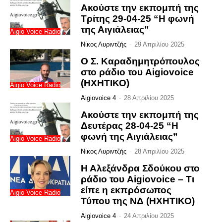
Ακούστε την εκπομπή της
Τρίτης 29-04-25 “Η φωνή
της Αιγιάλειας”
Aigio Voice Radio
Νίκος Λυριντζής
-
29 Απριλίου 2025
Ο Σ. Καραδημητρόπουλος
στο ράδιο του Aigiovoice
(ΗΧΗΤΙΚΟ)
Aigio Voice Radio
Aigiovoice 4
-
28 Απριλίου 2025
Ακούστε την εκπομπή της
Δευτέρας 28-04-25 “Η
φωνή της Αιγιάλειας”
Aigio Voice Radio
Νίκος Λυριντζής
-
28 Απριλίου 2025
Η Αλεξάνδρα Σδούκου στο
ράδιο του Aigiovoice – Τι
είπε η εκπρόσωπος
Aigio Voice Radio
Τύπου της ΝΔ (ΗΧΗΤΙΚΟ)
Aigiovoice 4
-
24 Απριλίου 2025