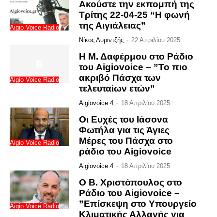
Ακούστε την εκπομπή της
Τρίτης 22-04-25 “Η φωνή
της Αιγιάλειας”
Aigio Voice Radio
Νίκος Λυριντζής
-
22 Απριλίου 2025
Η Μ. Δαφέρμου στο Ράδιο
του Aigiovoice – ”Το πιο
ακριβό Πάσχα των
Aigio Voice Radio
τελευταίων ετών”
Aigiovoice 4
-
18 Απριλίου 2025
Οι Ευχές του Ιάσονα
Φωτήλα για τις Άγιες
Μέρες του Πάσχα στο
Aigio Voice Radio
ράδιο του Aigiovoice
Aigiovoice 4
-
18 Απριλίου 2025
Ο Β. Χριστόπουλος στο
Ράδιο του Aigiovoice –
”Επίσκεψη στο Υπουργείο
Aigio Voice Radio
Κλιματικής Αλλαγής για