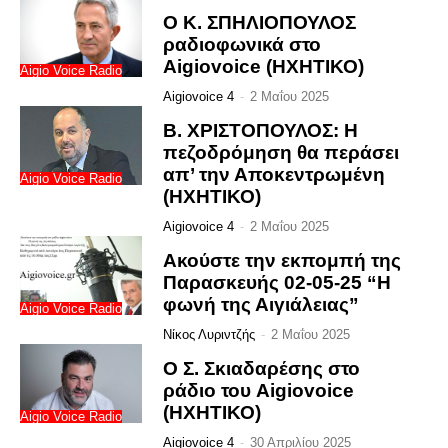
Ο Κ. ΣΠΗΛΙΟΠΟΥΛΟΣ
ραδιοφωνικά στο
Aigiovoice (ΗΧΗΤΙΚΟ)
Aigio Voice Radio
Aigiovoice 4
-
2 Μαΐου 2025
Β. ΧΡΙΣΤΟΠΟΥΛΟΣ: Η
πεζοδρόμηση θα περάσει
απ’ την Αποκεντρωμένη
Aigio Voice Radio
(ΗΧΗΤΙΚΟ)
Aigiovoice 4
-
2 Μαΐου 2025
Ακούστε την εκπομπή της
Παρασκευής 02-05-25 “Η
φωνή της Αιγιάλειας”
Aigio Voice Radio
Νίκος Λυριντζής
-
2 Μαΐου 2025
Ο Σ. Σκιαδαρέσης στο
ράδιο του Aigiovoice
(ΗΧΗΤΙΚΟ)
Aigio Voice Radio
Aigiovoice 4
-
30 Απριλίου 2025