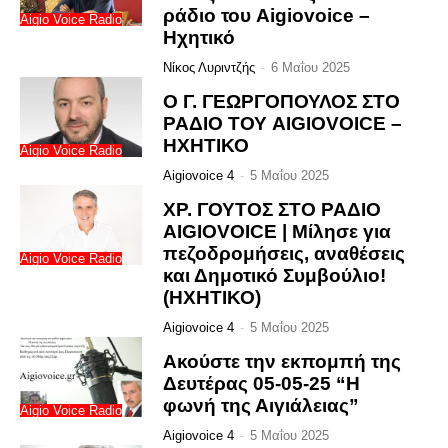
ράδιο του Aigiovoice –
Aigio Voice Radio
Ηχητικό
Νίκος Λυριντζής
-
6 Μαΐου 2025
Ο Γ. ΓΕΩΡΓΟΠΟΥΛΟΣ ΣΤΟ
ΡΑΔΙΟ ΤΟΥ AIGIOVOICE –
ΗΧΗΤΙΚΟ
Aigio Voice Radio
Aigiovoice 4
-
5 Μαΐου 2025
ΧΡ. ΓΟΥΤΟΣ ΣΤΟ ΡΑΔΙΟ
AIGIOVOICE | Μίλησε για
πεζοδρομήσεις, αναθέσεις
Aigio Voice Radio
και Δημοτικό Συμβούλιο!
(ΗΧΗΤΙΚΟ)
Aigiovoice 4
-
5 Μαΐου 2025
Ακούστε την εκπομπή της
Δευτέρας 05-05-25 “Η
φωνή της Αιγιάλειας”
Aigio Voice Radio
Aigiovoice 4
-
5 Μαΐου 2025