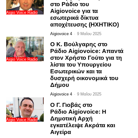
στο Ράδιο του
Aigiovoice για τα
Aigio Voice Radio
εσωτερικά δίκτυα
αποχέτευσης (ΗΧΗΤΙΚΟ)
Aigiovoice 4
-
9 Μαΐου 2025
Ο Κ. Βούλγαρης στο
Ράδιο Aigiovoice: Απαντά
στον Χρήστο Γούτο για τη
Aigio Voice Radio
λίστα του Υπουργείου
Εσωτερικών και τα
δυσχερή οικονομικά του
Δήμου
Aigiovoice 4
-
9 Μαΐου 2025
Ο Γ. Γιοβάς στο
Ράδιο Aigiovoice: Η
Δημοτική Αρχή
Aigio Voice Radio
εγκατέλειψε Ακράτα και
Αιγείρα