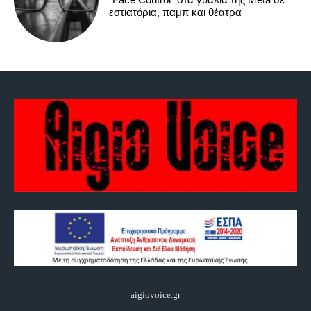
εστιατόρια, παμπ και θέατρα
aigiovoice.gr