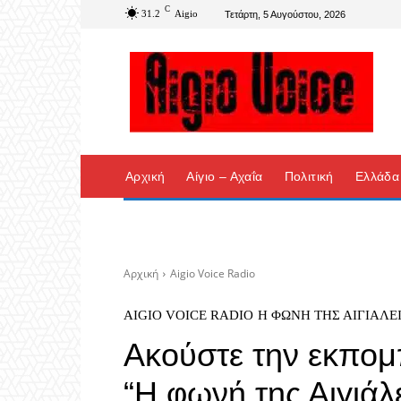
C
31.2
Aigio
Τετάρτη, 5 Αυγούστου, 2026
Αρχική
Αίγιο – Αχαΐα
Πολιτική
Ελλάδα
Αρχική
Aigio Voice Radio
AIGIO VOICE RADIO
Η ΦΩΝΉ ΤΗΣ ΑΙΓΙΆΛΕ
Ακούστε την εκπομ
“Η φωνή της Αιγιάλ