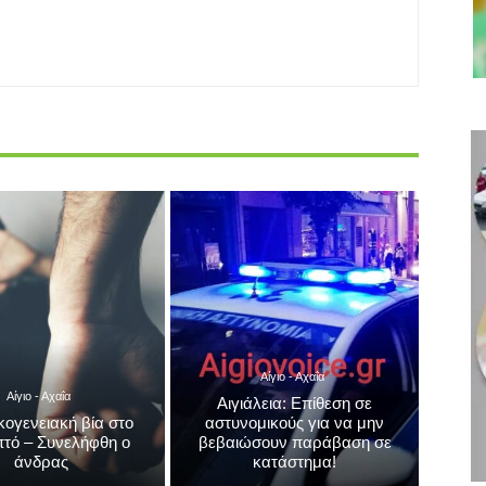
Αίγιο - Αχαΐα
Αίγιο - Αχαΐα
Αιγιάλεια: Επίθεση σε
κογενειακή βία στο
αστυνομικούς για να μην
πτό – Συνελήφθη ο
βεβαιώσουν παράβαση σε
άνδρας
κατάστημα!