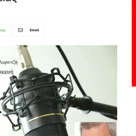
App
Email