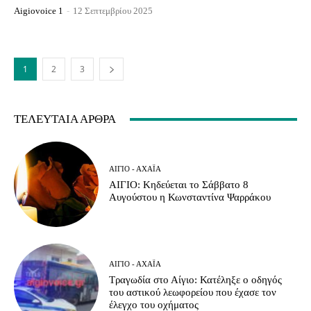
Aigiovoice 1
-
12 Σεπτεμβρίου 2025
1
2
3
ΤΕΛΕΥΤΑΊΑ ΆΡΘΡΑ
ΑΊΓΙΟ - ΑΧΑΪ́Α
ΑΙΓΙΟ: Κηδεύεται το Σάββατο 8
Αυγούστου η Κωνσταντίνα Ψαρράκου
ΑΊΓΙΟ - ΑΧΑΪ́Α
Τραγωδία στο Αίγιο: Κατέληξε ο οδηγός
του αστικού λεωφορείου που έχασε τον
έλεγχο του οχήματος