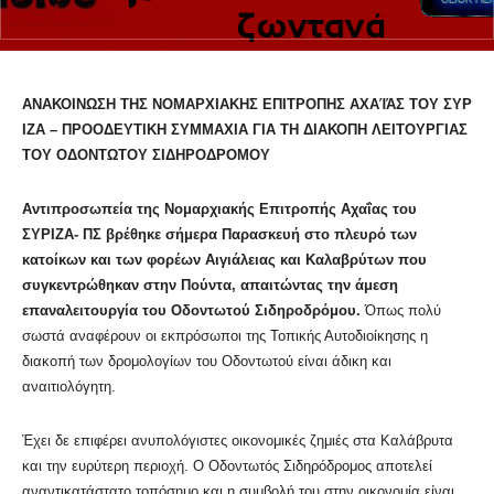
ΑΝΑΚΟΙΝΩΣΗ
ΤΗΣ
ΝΟΜΑΡΧΙΑΚΗΣ
ΕΠΙΤΡΟΠΗΣ
Α
ΧΑΊΆΣ
ΤΟΥ
ΣΥΡ
ΙΖΑ – ΠΡΟΟΔΕΥΤΙΚΗ ΣΥΜΜΑΧΙ
Α
ΓΙΑ
ΤΗ ΔΙΑΚΟΠΗ ΛΕΙΤΟΥΡΓΙΑΣ
ΤΟΥ ΟΔΟΝΤΩΤΟΥ ΣΙΔΗΡΟΔΡΟΜΟΥ
Αντιπροσωπεία της Νομαρχιακής Επιτροπής Αχαΐας του
ΣΥΡΙΖΑ- ΠΣ βρέθηκε σήμερα Παρασκευή στο πλευρό των
κατοίκων και των φορέων Αιγιάλειας και Καλαβρύτων που
συγκεντρώθηκαν στην Πούντα, απαιτώντας την άμεση
επαναλειτουργία του Οδοντωτού Σιδηροδρόμου.
Όπως πολύ
σωστά αναφέρουν οι εκπρόσωποι της Τοπικής Αυτοδιοίκησης η
διακοπή των δρομολογίων του Οδοντωτού είναι άδικη και
αναιτιολόγητη.
Έχει δε επιφέρει ανυπολόγιστες οικονομικές ζημιές στα Καλάβρυτα
και την ευρύτερη περιοχή. Ο Οδοντωτός Σιδηρόδρομος αποτελεί
αναντικατάστατο τοπόσημο και η συμβολή του στην οικονομία είναι