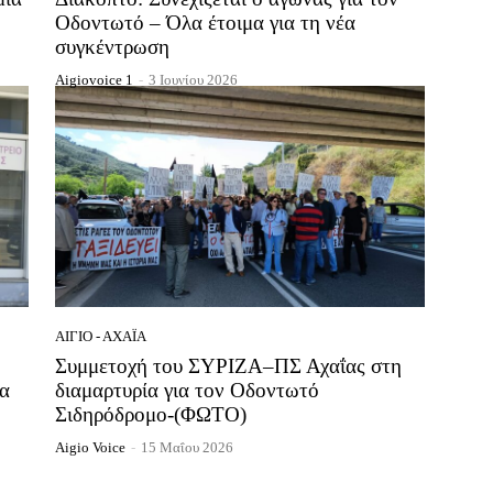
Οδοντωτό – Όλα έτοιμα για τη νέα
συγκέντρωση
Aigiovoice 1
-
3 Ιουνίου 2026
ΑΊΓΙΟ - ΑΧΑΪ́Α
Συμμετοχή του ΣΥΡΙΖΑ–ΠΣ Αχαΐας στη
τα
διαμαρτυρία για τον Οδοντωτό
Σιδηρόδρομο-(ΦΩΤΟ)
Aigio Voice
-
15 Μαΐου 2026