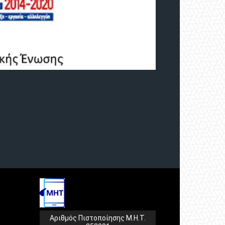
Αριθμός Πιστοποίησης Μ.Η.Τ.