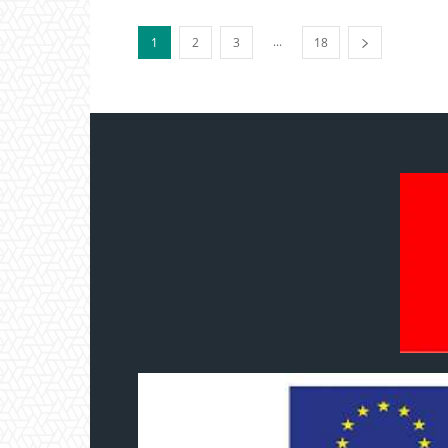
...
1
2
3
18