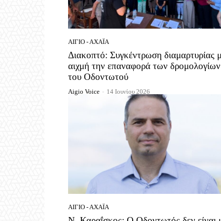
ΑΊΓΙΟ - ΑΧΑΪ́Α
Διακοπτό: Συγκέντρωση διαμαρτυρίας 
αιχμή την επαναφορά των δρομολογίων
του Οδοντωτού
Aigio Voice
-
14 Ιουνίου 2026
ΑΊΓΙΟ - ΑΧΑΪ́Α
Ν. Καραΐσκος: Ο Οδοντωτός δεν είναι 