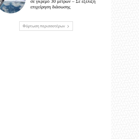
σε γκρεμό 30 μέτρων – Σε εξέλιξη
επιχείρηση διάσωσης
Φόρτωση περισσοτέρων