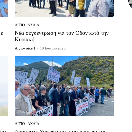
ΑΊΓΙΟ - ΑΧΑΪ́Α
με
Νέα συγκέντρωση για τον Οδοντωτό την
Κυριακή
Aigiovoice 1
-
10 Ιουνίου 2026
ΑΊΓΙΟ - ΑΧΑΪ́Α
μια
Διακοπτό: Συνεχίζεται ο αγώνας για τον