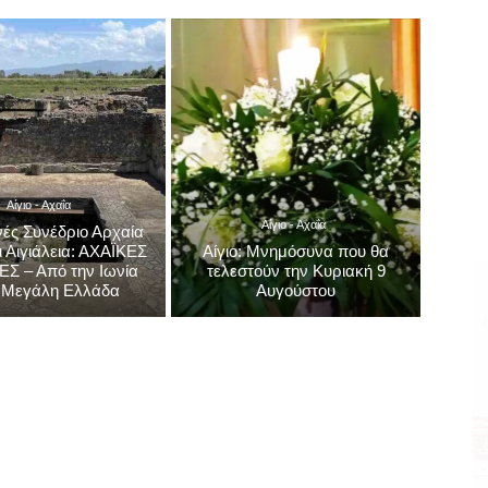
Αίγιο - Αχαΐα
Αίγιο - Αχαΐα
νές Συνέδριο Αρχαία
ι Αιγιάλεια: ΑΧΑΪΚΕΣ
Αίγιο: Μνημόσυνα που θα
ΕΣ – Από την Ιωνία
τελεστούν την Κυριακή 9
 Μεγάλη Ελλάδα
Αυγούστου