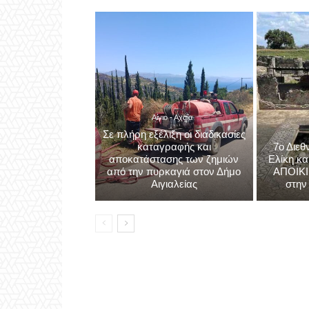
Αίγιο - Αχαΐα
Σε πλήρη εξέλιξη οι διαδικασίες
καταγραφής και
7ο Διεθ
αποκατάστασης των ζημιών
Ελίκη κα
από την πυρκαγιά στον Δήμο
ΑΠΟΙΚΙ
Αιγιαλείας
στην