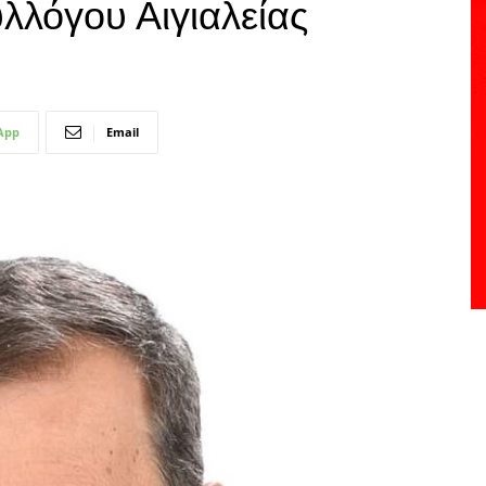
λλόγου Αιγιαλείας
App
Email