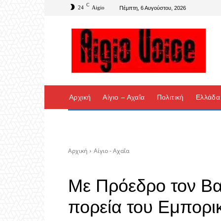
C
24
Aigio
Πέμπτη, 6 Αυγούστου, 2026
Αρχική
Αίγιο – Αχαΐα
Πολιτική
Ελλάδα
Αρχική
Αίγιο - Αχαΐα
Με Πρόεδρο τον Βα
πορεία του Εμπορι