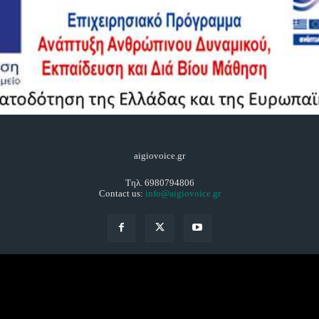
aigiovoice.gr
Τηλ. 6980794806
Contact us:
info@aigiovoice.gr