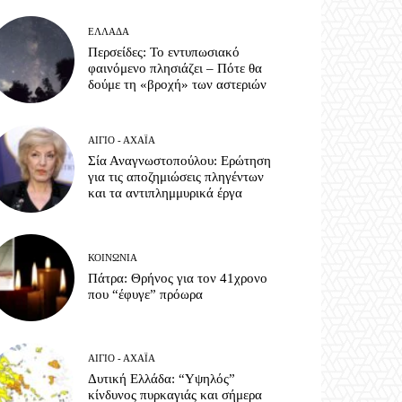
ΕΛΛΆΔΑ
Περσείδες: Το εντυπωσιακό
φαινόμενο πλησιάζει – Πότε θα
δούμε τη «βροχή» των αστεριών
ΑΊΓΙΟ - ΑΧΑΪ́Α
Σία Αναγνωστοπούλου: Ερώτηση
για τις αποζημιώσεις πληγέντων
και τα αντιπλημμυρικά έργα
ΚΟΙΝΩΝΊΑ
Πάτρα: Θρήνος για τον 41χρονο
που “έφυγε” πρόωρα
ΑΊΓΙΟ - ΑΧΑΪ́Α
Δυτική Ελλάδα: “Υψηλός”
κίνδυνος πυρκαγιάς και σήμερα