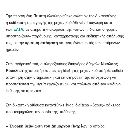
Την περασμένη Πέμπτη ολοκληρώθηκε ενώπιον της Δικαιοσύνης
η
εκδίκαση
της αγωγής της μηχανικού Αθηνάς Σουγλέρη κατά
των
ΕΛΤΑ
, με αίτημα την ακύρωση της –όπως η ίδια και οι φορείς
υποστηρίζουν– παράνομης, καταχρηστικής και εκδικητικής απόλυσής
της, με την
κρίσιμη απόφαση
να αναμένεται εντός των επόμενων
ημερών.
Στην αγόρευσή του, ο πληρεξούσιος δικηγόρος Αθηνών
Νικόλαος
Ρουκλιώτης
υποστήριξε πως «η δίωξη της μηχανικού υπήρξε ευθεία
απάντηση στην υπηρεσιακή και επιστημονική της υποχρέωση να
προστατεύσει την υγεία εργαζομένων και πολιτών από τον κίνδυνο
έκθεσης σε αμίαντο».
Στη δικαστική αίθουσα κατατέθηκε ένας ιδιαίτερα «βαρύς» φάκελος
που τεκμηριώνει την ουσία της υπόθεσης:
– Ένορκη βεβαίωση του Δημάρχου Πατρέων
, ο οποίος