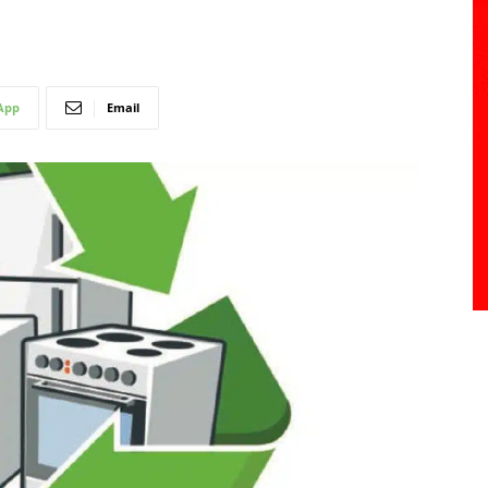
App
Email