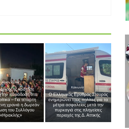
Αίγιο - Αχαΐα
Κοινωνία
αγκιόζης κράτησε
 την παράδοση στα
Ο Ελληνικός Ερυθρός Σταυρός
τικα – Για τέταρτη
ενημερώνει τους πολίτες για τα
νη χρονιά η δωρεάν
μέτρα ασφαλείας μετά την
ωση του Συλλόγου
πυρκαγιά στις πληγείσες
«Ηρακλής»
περιοχές της Δ. Αττικής