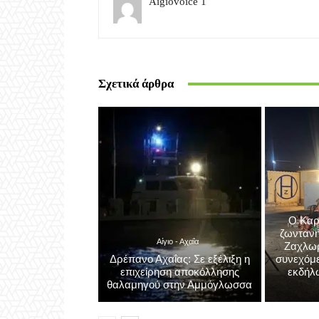
Aigiovoice 1
Σχετικά άρθρα
Ο Καρ
ζωντανή
Αίγιο - Αχαΐα
Ζαχλωρί
Δρέπανο Αχαΐας: Σε εξέλιξη η
συνεχόμε
επιχείρηση αποκόλλησης
εκδήλ
θαλαμηγού στην Αμμόγλωσσα