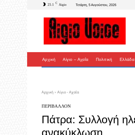
C
25.1
Aigio
Τετάρτη, 5 Αυγούστου, 2026
Αρχική
Αίγιο – Αχαΐα
Πολιτική
Ελλάδα
Αρχική
Αίγιο - Αχαΐα
ΠΕΡΙΒΆΛΛΟΝ
Πάτρα: Συλλογή ηλ
ανακύκλωση