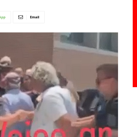
App
Email