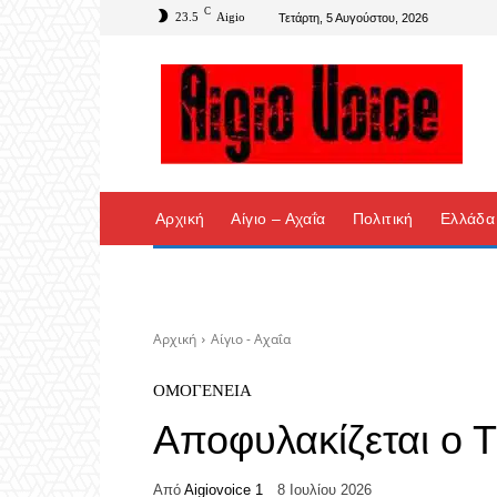
C
23.5
Aigio
Τετάρτη, 5 Αυγούστου, 2026
Αρχική
Αίγιο – Αχαΐα
Πολιτική
Ελλάδα
Αρχική
Αίγιο - Αχαΐα
ΟΜΟΓΈΝΕΙΑ
Αποφυλακίζεται ο 
Από
Aigiovoice 1
8 Ιουλίου 2026