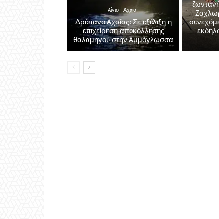
ζωντανή
Αίγιο - Αχαΐα
Ζαχλωρί
Δρέπανο Αχαΐας: Σε εξέλιξη η
συνεχόμε
επιχείρηση αποκόλλησης
εκδήλ
θαλαμηγού στην Αμμόγλωσσα