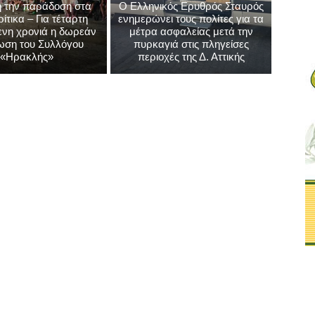
 την παράδοση στα
Ο Ελληνικός Ερυθρός Σταυρός
τικα – Για τέταρτη
ενημερώνει τους πολίτες για τα
νη χρονιά η δωρεάν
μέτρα ασφαλείας μετά την
ωση του Συλλόγου
πυρκαγιά στις πληγείσες
«Ηρακλής»
περιοχές της Δ. Αττικής