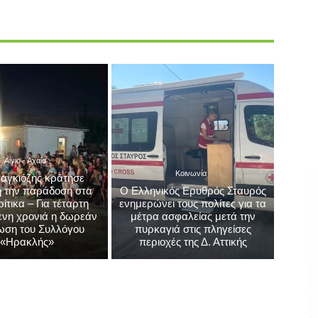
Αίγιο - Αχαΐα
Κοινωνία
αγκιόζης κράτησε
 την παράδοση στα
Ο Ελληνικός Ερυθρός Σταυρός
τικα – Για τέταρτη
ενημερώνει τους πολίτες για τα
νη χρονιά η δωρεάν
μέτρα ασφαλείας μετά την
ωση του Συλλόγου
πυρκαγιά στις πληγείσες
«Ηρακλής»
περιοχές της Δ. Αττικής