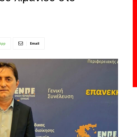
App
Email