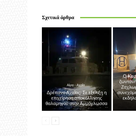
Σχετικά άρθρα
Ο Καρ
ζωντανή
Αίγιο - Αχαΐα
Ζαχλωρί
Δρέπανο Αχαΐας: Σε εξέλιξη η
συνεχόμε
επιχείρηση αποκόλλησης
εκδήλ
θαλαμηγού στην Αμμόγλωσσα