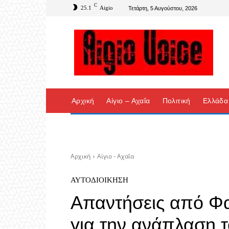
C
25.1
Aigio
Τετάρτη, 5 Αυγούστου, 2026
Αρχική
Αίγιο – Αχαΐα
Πολιτική
Ελλάδα
Αρχική
Αίγιο - Αχαΐα
ΑΥΤΟΔΙΟΊΚΗΣΗ
Απαντήσεις από Φ
για την ανάπλαση τ