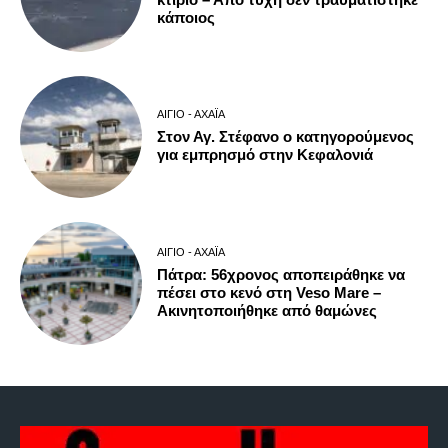
κάποιος
ΑΊΓΙΟ - ΑΧΑΪ́Α
Στον Αγ. Στέφανο ο κατηγορούμενος
για εμπρησμό στην Κεφαλονιά
ΑΊΓΙΟ - ΑΧΑΪ́Α
Πάτρα: 56χρονος αποπειράθηκε να
πέσει στο κενό στη Veso Mare –
Ακινητοποιήθηκε από θαμώνες