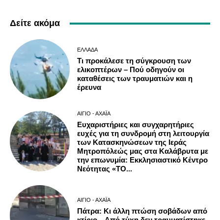
Δείτε ακόμα
ΕΛΛΆΔΑ
Τι προκάλεσε τη σύγκρουση των
ελικοπτέρων – Πού οδηγούν οι
καταθέσεις των τραυματιών και η
έρευνα
ΑΊΓΙΟ - ΑΧΑΪ́Α
Ευχαριστήριες και συγχαρητήριες
ευχές για τη συνδρομή στη λειτουργία
των Κατασκηνώσεων της Ιεράς
Μητροπόλεώς μας στα Καλάβρυτα με
την επωνυμία: Εκκλησιαστικό Κέντρο
Νεότητας «ΤΟ...
ΑΊΓΙΟ - ΑΧΑΪ́Α
Πάτρα: Κι άλλη πτώση σοβάδων από
κτίριο – Από τύχη δεν τραυματίστηκε