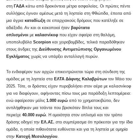
στη
ΓΑΔΑ
κάτω από δρακόντεια μέτρα ασφαλείας. Οι πρώτες πέντε
συλλήψεις έγιναν αμέσως μετά τη ληστεία στη Φθιώτιδα, έπειτα από
μια άγρια
καταδίωξη
σε επαρχιακούς δρόμους που κατέληξε σε
αδιέξοδο. Αν και οι κακοποιοί ήταν
βαρύτατα
οπλισμένοι
με
καλασνίκοφ
που είχαν σφαίρα στη θαλάμη,
υποπολυβόλα
Scorpion
και χειροβομβίδες, τελικά παραδόθηκαν
στους άνδρες της
Διεύθυνσης Αντιμετώπισης Οργανωμένου
Εγκλήματος
χωρίς να υπάρξει ανταλλαγή πυρών.
Το ενδιαφέρον των αρχών επικεντρώνεται τώρα στη σύνδεση της
ομάδας με τη ληστεία στα
ΕΛΤΑ Δάφνης Καλαβρύτων
τον Μάιο του
2025. Τότε, οι δράστες είχαν πυροβολήσει στον αέρα με καλασνίκοφ
για να διαφύγουν, αφήνοντας πίσω τους μια παράδοξη λεπτομέρεια:
ενώ αφαίρεσαν μόλις
1.000 ευρώ
από το χρηματοκιβώτιο, δεν
αντιλήφθηκαν μια τσάντα που βρισκόταν δίπλα τους και
περιείχε
40.000 ευρώ
. Η ομοιότητα στον οπλισμό και τον τρόπο
δράσης οδηγεί την
ΕΛ.ΑΣ.
στο συμπέρασμα ότι πρόκειται για την ίδια
ομάδα, η οποία πιθανότατα ευθύνεται και για τη ληστεία με ομηρία
στην
Κατοχή Μεσολογγίου
.