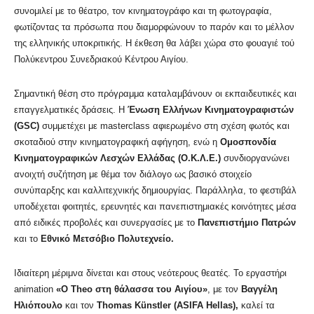
συνομιλεί με το θέατρο, τον κινηματογράφο και τη φωτογραφία,
φωτίζοντας τα πρόσωπα που διαμορφώνουν το παρόν και το μέλλον
της ελληνικής υποκριτικής. Η έκθεση θα λάβει χώρα στο φουαγιέ τού
Πολύκεντρου Συνεδριακού Κέντρου Αιγίου.
Σημαντική θέση στο πρόγραμμα καταλαμβάνουν οι εκπαιδευτικές και
επαγγελματικές δράσεις. Η
Ένωση Ελλήνων Κινηματογραφιστών
(GSC)
συμμετέχει με masterclass αφιερωμένο στη σχέση φωτός και
σκοταδιού στην κινηματογραφική αφήγηση, ενώ η
Ομοσπονδία
Κινηματογραφικών Λεσχών Ελλάδας (Ο.Κ.Λ.Ε.)
συνδιοργανώνει
ανοιχτή συζήτηση με θέμα τον διάλογο ως βασικό στοιχείο
συνύπαρξης και καλλιτεχνικής δημιουργίας. Παράλληλα, το φεστιβάλ
υποδέχεται φοιτητές, ερευνητές και πανεπιστημιακές κοινότητες μέσα
από ειδικές προβολές και συνεργασίες με το
Πανεπιστήμιο Πατρών
και το
Εθνικό Μετσόβιο Πολυτεχνείο.
Ιδιαίτερη μέριμνα δίνεται και στους νεότερους θεατές. Το εργαστήρι
animation
«Ο Theo στη θάλασσα του Αιγίου»
, με τον
Βαγγέλη
Ηλιόπουλο
και τον
Thomas Künstler (ASIFA Hellas),
καλεί τα