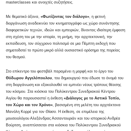
masterclasses και ανοιχτές συζητήσεις.
Με θεματικό άξονα,
«Φωτίζοντας τον διάλογο»
, η φετινή
διοργάνωση αναδεικνύει τον κινηματογράφο ως χώρο συνάντησης
διαφορετικών τεχνών, ιδεών και εμπειριών, δίνοντας ιδιαίτερη έμφαση
στη σχέση του με την ιστορία, τη μνήμη, την αρχιτεκτονική, την
εκπαίδευση, τον σύγχρονο πολιτισμό σε μια Πέμπτη εκδοχή που
σηματοδοτεί το πρώτο μικρό αλλά ουσιαστικό ορόσημο της πορείας
του θεσμού.
Στο επίκεντρο του φεστιβάλ παραμένει η μορφή και το έργο του
Θόδωρου Αγγελόπουλου
, του δημιουργού που έδωσε το όνομά του
στη διοργάνωση και εξακολουθεί να εμπνέει νέους τρόπους θέασης
του κόσμου. Στα κιόσκια του Πολύκεντρου Συνεδριακού Κέντρου
Αιγίου θα παρουσιαστεί η έκθεση
«Διάλογος με το Αστικό Τοπίο,
τον Χώρο και τον Χρόνο»
, βασισμένη στη μελέτη του αρχιτέκτονα
Μανόλη Κορρέ για τον
Θίασο
. Η έκθεση, σε επιμέλεια της
μουσειολόγου Αλεξάνδρας Ασσαντουριάν και του ιστορικού Ανδρέα
Βούρτση, αναπτύσσεται στα κιόσκια του Πολύκεντρου Συνεδριακού