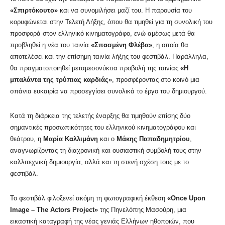
«Σπιρτόκουτο»
και να συνομιλήσει μαζί του. Η παρουσία του
κορυφώνεται στην Τελετή Λήξης, όπου θα τιμηθεί για τη συνολική του
προσφορά στον ελληνικό κινηματογράφο, ενώ αμέσως μετά θα
προβληθεί η νέα του ταινία
«Σπασμένη Φλέβα»
, η οποία θα
αποτελέσει και την επίσημη ταινία λήξης του φεστιβάλ. Παράλληλα,
θα πραγματοποιηθεί μεταμεσονύκτια προβολή της ταινίας
«Η
μπαλάντα της τρύπιας καρδιάς»
, προσφέροντας στο κοινό μια
σπάνια ευκαιρία να προσεγγίσει συνολικά το έργο του δημιουργού.
Κατά τη διάρκεια της τελετής έναρξης θα τιμηθούν επίσης δύο
σημαντικές προσωπικότητες του ελληνικού κινηματογράφου και
θεάτρου, η
Μαρία Καλλιμάνη
και ο
Μάκης Παπαδημητρίου
,
αναγνωρίζοντας τη διαχρονική και ουσιαστική συμβολή τους στην
καλλιτεχνική δημιουργία, αλλά και τη στενή σχέση τους με το
φεστιβάλ.
Το φεστιβάλ φιλοξενεί ακόμη τη φωτογραφική έκθεση
«Once Upon
Image – The Actors Project»
της Πηνελόπης Μασούρη, μια
εικαστική καταγραφή της νέας γενιάς Ελλήνων ηθοποιών, που