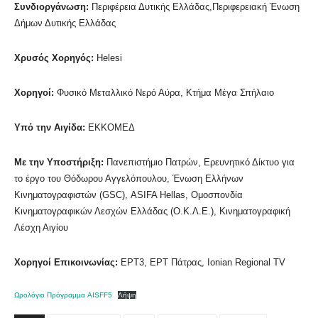
Συνδιοργάνωση:
Περιφέρεια Δυτικής Ελλάδας,Περιφερειακή Ένωση
Δήμων Δυτικής Ελλάδας
Χρυσός Χορηγός:
Helesi
Χορηγοί:
Φυσικό Μεταλλικό Νερό Αύρα, Κτήμα Μέγα Σπήλαιο
Υπό την Αιγίδα:
ΕΚΚΟΜΕΔ
Με την Υποστήριξη:
Πανεπιστήμιο Πατρών, Ερευνητικό Δίκτυο για
το έργο του Θόδωρου Αγγελόπουλου, Ένωση Ελλήνων
Κινηματογραφιστών (GSC), ASIFA Hellas, Ομοσπονδία
Κινηματογραφικών Λεσχών Ελλάδας (Ο.Κ.Λ.Ε.), Κινηματογραφική
Λέσχη Αιγίου
Χορηγοί Επικοινωνίας:
ΕΡΤ3, ΕΡΤ Πάτρας, Ionian Regional TV
Ωρολόγιο Πρόγραμμα AISFF5
Λήψη