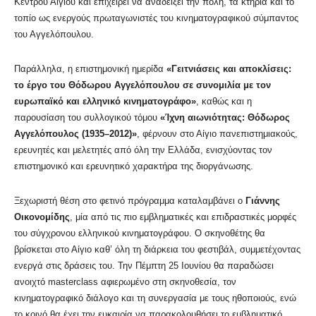
Κέντρου Αιγίου και επιχειρεί να αναδείξει την πόλη, τα κτήρια και το
τοπίο ως ενεργούς πρωταγωνιστές του κινηματογραφικού σύμπαντος
του Αγγελόπουλου.
Παράλληλα, η επιστημονική ημερίδα
«Γειτνιάσεις και αποκλίσεις:
το έργο του Θόδωρου Αγγελόπουλου σε συνομιλία με τον
ευρωπαϊκό και ελληνικό κινηματογράφο»
, καθώς και η
παρουσίαση του συλλογικού τόμου
«Ίχνη αιωνιότητας: Θόδωρος
Αγγελόπουλος (1935–2012)»
, φέρνουν στο Αίγιο πανεπιστημιακούς,
ερευνητές και μελετητές από όλη την Ελλάδα, ενισχύοντας τον
επιστημονικό και ερευνητικό χαρακτήρα της διοργάνωσης.
Ξεχωριστή θέση στο φετινό πρόγραμμα καταλαμβάνει ο
Γιάννης
Οικονομίδης
, μία από τις πιο εμβληματικές και επιδραστικές μορφές
του σύγχρονου ελληνικού κινηματογράφου. Ο σκηνοθέτης θα
βρίσκεται στο Αίγιο καθ’ όλη τη διάρκεια του φεστιβάλ, συμμετέχοντας
ενεργά στις δράσεις του. Την Πέμπτη 25 Ιουνίου θα παραδώσει
ανοιχτό masterclass αφιερωμένο στη σκηνοθεσία, τον
κινηματογραφικό διάλογο και τη συνεργασία με τους ηθοποιούς, ενώ
το κοινό θα έχει την ευκαιρία να παρακολουθήσει το εμβληματικό