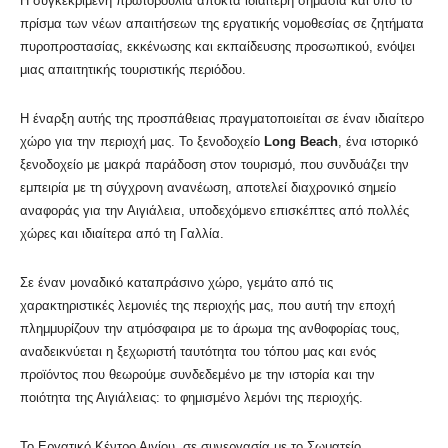
Η συγκεκριμένη πρωτοβουλία αποκτά ιδιαίτερη σημασία και υπό το
πρίσμα των νέων απαιτήσεων της εργατικής νομοθεσίας σε ζητήματα
πυροπροστασίας, εκκένωσης και εκπαίδευσης προσωπικού, ενόψει
μιας απαιτητικής τουριστικής περιόδου.
Η έναρξη αυτής της προσπάθειας πραγματοποιείται σε έναν ιδιαίτερο
χώρο για την περιοχή μας. Το ξενοδοχείο
Long Beach
, ένα ιστορικό
ξενοδοχείο με μακρά παράδοση στον τουρισμό, που συνδυάζει την
εμπειρία με τη σύγχρονη ανανέωση, αποτελεί διαχρονικό σημείο
αναφοράς για την Αιγιάλεια, υποδεχόμενο επισκέπτες από πολλές
χώρες και ιδιαίτερα από τη Γαλλία.
Σε έναν μοναδικό καταπράσινο χώρο, γεμάτο από τις
χαρακτηριστικές λεμονιές της περιοχής μας, που αυτή την εποχή
πλημμυρίζουν την ατμόσφαιρα με το άρωμα της ανθοφορίας τους,
αναδεικνύεται η ξεχωριστή ταυτότητα του τόπου μας και ενός
προϊόντος που θεωρούμε συνδεδεμένο με την ιστορία και την
ποιότητα της Αιγιάλειας: το φημισμένο λεμόνι της περιοχής.
Το Εργατικό Κέντρο Αιγίου, σε συνεργασία με το Σωματείο