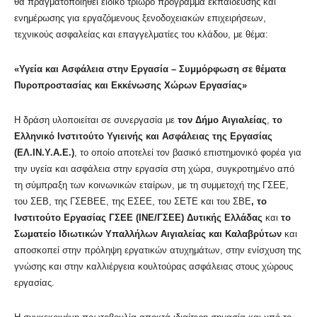
θα πραγματοποιηθεί ειδικό τρίωρο πρόγραμμα εκπαίδευσης και
ενημέρωσης για εργαζόμενους ξενοδοχειακών επιχειρήσεων,
τεχνικούς ασφαλείας και επαγγελματίες του κλάδου, με θέμα:
«Υγεία και Ασφάλεια στην Εργασία – Συμμόρφωση σε θέματα
Πυροπροστασίας και Εκκένωσης Χώρων Εργασίας»
Η δράση υλοποιείται σε συνεργασία με
τον Δήμο Αιγιαλείας
,
το
Ελληνικό Ινστιτούτο Υγιεινής και Ασφάλειας της Εργασίας
(ΕΛ.ΙΝ.Υ.Α.Ε.)
, το οποίο αποτελεί τον βασικό επιστημονικό φορέα για
την υγεία και ασφάλεια στην εργασία στη χώρα, συγκροτημένο από
τη σύμπραξη των κοινωνικών εταίρων, με τη συμμετοχή της ΓΣΕΕ,
του ΣΕΒ, της ΓΣΕΒΕΕ, της ΕΣΕΕ, του ΣΕΤΕ και του ΣΒΕ
, το
Ινστιτούτο Εργασίας ΓΣΕΕ (ΙΝΕ/ΓΣΕΕ) Δυτικής Ελλάδας
και
το
Σωματείο Ιδιωτικών Υπαλλήλων Αιγιαλείας και Καλαβρύτων
και
αποσκοπεί στην πρόληψη εργατικών ατυχημάτων, στην ενίσχυση της
γνώσης και στην καλλιέργεια κουλτούρας ασφάλειας στους χώρους
εργασίας.