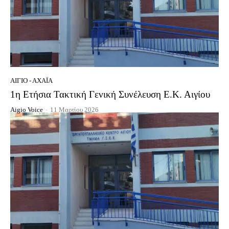
ΑΊΓΙΟ - ΑΧΑΪ́Α
1η Ετήσια Τακτική Γενική Συνέλευση Ε.Κ. Αιγίου
Aigio Voice
-
11 Μαρτίου 2026