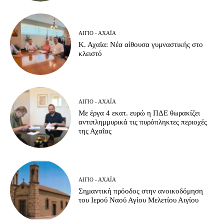
ΑΊΓΙΟ - ΑΧΑΪ́Α
Κ. Αχαϊα: Νέα αίθουσα γυμναστικής στο
κλειστό
ΑΊΓΙΟ - ΑΧΑΪ́Α
Με έργα 4 εκατ. ευρώ η ΠΔΕ θωρακίζει
αντιπλημμυρικά τις πυρόπληκτες περιοχές
της Αχαΐας
ΑΊΓΙΟ - ΑΧΑΪ́Α
Σημαντική πρόοδος στην ανοικοδόμηση
του Ιερού Ναού Αγίου Μελετίου Αιγίου