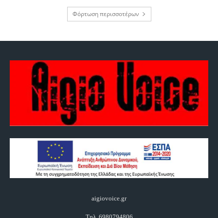
Φόρτωση περισσοτέρων
aigiovoice.gr
Τηλ. 6980794806