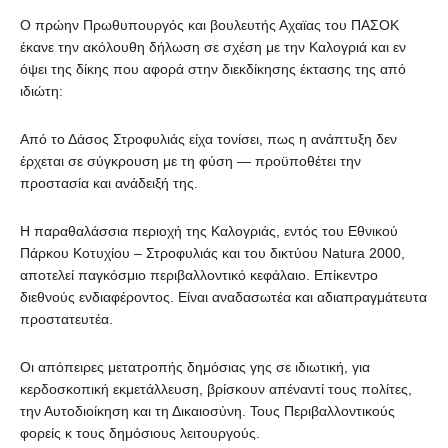
Ο πρώην Πρωθυπουργός και βουλευτής Αχαϊας του ΠΑΣΟΚ
έκανε την ακόλουθη δήλωση σε σχέση με την Καλογριά και εν
όψει της δίκης που αφορά στην διεκδίκησης έκτασης της από
ιδιώτη:
Από το Δάσος Στροφυλιάς είχα τονίσει, πως η ανάπτυξη δεν
έρχεται σε σύγκρουση με τη φύση — προϋποθέτει την
προστασία και ανάδειξή της.
Η παραθαλάσσια περιοχή της Καλογριάς, εντός του Εθνικού
Πάρκου Κοτυχίου – Στροφυλιάς και του δικτύου Natura 2000,
αποτελεί παγκόσμιο περιβαλλοντικό κεφάλαιο. Επίκεντρο
διεθνούς ενδιαφέροντος. Είναι αναδασωτέα και αδιαπραγμάτευτα
προστατευτέα.
Οι απόπειρες μετατροπής δημόσιας γης σε ιδιωτική, για
κερδοσκοπική εκμετάλλευση, βρίσκουν απέναντί τους πολίτες,
την Αυτοδιοίκηση και τη Δικαιοσύνη. Τους Περιβαλλοντικούς
φορείς κ τους δημόσιους λειτουργούς.