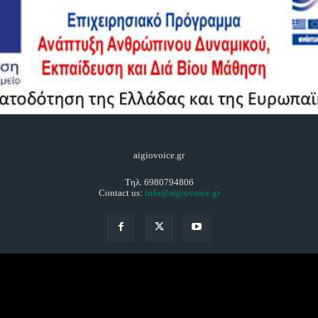
aigiovoice.gr
Τηλ. 6980794806
Contact us:
info@aigiovoice.gr