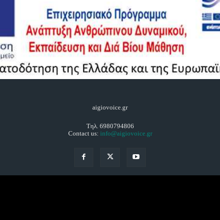
aigiovoice.gr
Τηλ. 6980794806
Contact us:
info@aigiovoice.gr