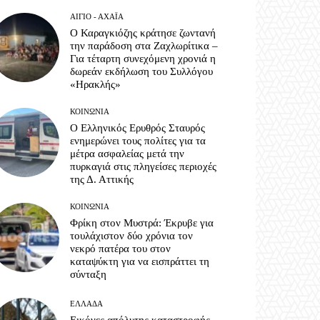
ΑΊΓΙΟ - ΑΧΑΪ́Α
Ο Καραγκιόζης κράτησε ζωντανή
την παράδοση στα Ζαχλωρίτικα –
Για τέταρτη συνεχόμενη χρονιά η
δωρεάν εκδήλωση του Συλλόγου
«Ηρακλής»
ΚΟΙΝΩΝΊΑ
Ο Ελληνικός Ερυθρός Σταυρός
ενημερώνει τους πολίτες για τα
μέτρα ασφαλείας μετά την
πυρκαγιά στις πληγείσες περιοχές
της Δ. Αττικής
ΚΟΙΝΩΝΊΑ
Φρίκη στον Μυστρά: Έκρυβε για
τουλάχιστον δύο χρόνια τον
νεκρό πατέρα του στον
καταψύκτη για να εισπράττει τη
σύνταξη
ΕΛΛΆΔΑ