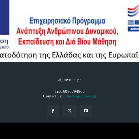
aigiovoice.gr
Τηλ. 6980794806
Contact us:
info@aigiovoice.gr