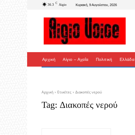
C
36.3
Aigio
Κυριακή, 9 Αυγούστου, 2026
Αρχική
Αίγιο – Αχαΐα
Πολιτική
Ελλάδα
Αρχική
Ετικέτες
Διακοπές νερού
Tag:
Διακοπές νερού