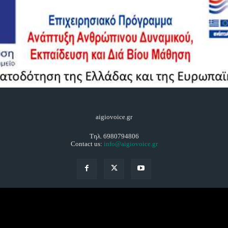
aigiovoice.gr
Τηλ. 6980794806
Contact us:
info@aigiovoice.gr