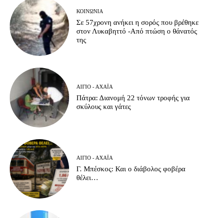
ΚΟΙΝΩΝΊΑ
Σε 57χρονη ανήκει η σορός που βρέθηκε
στον Λυκαβηττό -Από πτώση ο θάνατός
της
ΑΊΓΙΟ - ΑΧΑΪ́Α
Πάτρα: Διανομή 22 τόνων τροφής για
σκύλους και γάτες
ΑΊΓΙΟ - ΑΧΑΪ́Α
Γ. Μπέσκος: Και ο διάβολος φοβέρα
θέλει…