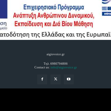
aigiovoice.gr
Τηλ. 6980794806
Contact us:
info@aigiovoice.gr