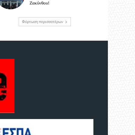
Ζακύνθου!
Φόρτωση περισσοτέρων