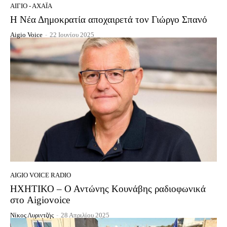
ΑΊΓΙΟ - ΑΧΑΪ́Α
Η Νέα Δημοκρατία αποχαιρετά τον Γιώργο Σπανό
Aigio Voice
-
22 Ιουνίου 2025
AIGIO VOICE RADIO
ΗΧΗΤΙΚΟ – Ο Αντώνης Κουνάβης ραδιοφωνικά
στο Aigiovoice
Νίκος Λυριντζής
-
28 Απριλίου 2025