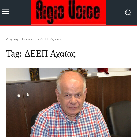
Αρχική
Ετικέτες
ΔΕΕΠ Αχαϊας
Tag:
ΔΕΕΠ Αχαϊας