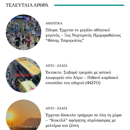
ΤΕΛΕΥΤΑΊΑ ΆΡΘΡΑ
ΑΘΛΗΤΙΚΆ
Πάτρα: Έρχεται το μεγάλο αθλητικό
γεγονός – 5ος Νυχτερινός Ημιμαραθώνιος
“Φάνης Τσιμιγκάτος”
ΑΊΓΙΟ - ΑΧΑΪ́Α
Έκτακτο: Σοβαρό τροχαίο με αστικό
λεωφορείο στο Αίγιο – Πιθανό καρδιακό
επεισόδιο του οδηγού (ΦΩΤΟ)
ΑΊΓΙΟ - ΑΧΑΪ́Α
Έρχεται δύσκολο τριήμερο σε όλη τη χώρα
– “Κοκτέιλ” αφόρητης ατμόσφαιρας με
μελτέμια και ζέστη