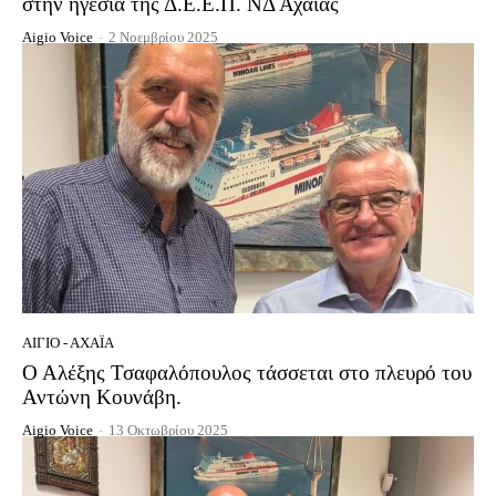
στην ηγεσία της Δ.Ε.Ε.Π. ΝΔ Αχαΐας
Aigio Voice
-
2 Νοεμβρίου 2025
ΑΊΓΙΟ - ΑΧΑΪ́Α
Ο Αλέξης Τσαφαλόπουλος τάσσεται στο πλευρό του
Αντώνη Κουνάβη.
Aigio Voice
-
13 Οκτωβρίου 2025