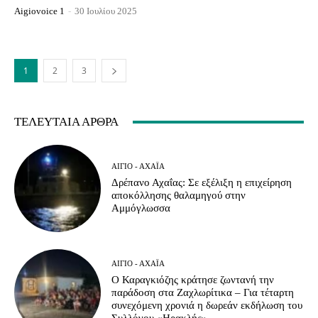
Aigiovoice 1
-
30 Ιουλίου 2025
1
2
3
ΤΕΛΕΥΤΑΊΑ ΆΡΘΡΑ
ΑΊΓΙΟ - ΑΧΑΪ́Α
Δρέπανο Αχαΐας: Σε εξέλιξη η επιχείρηση
αποκόλλησης θαλαμηγού στην
Αμμόγλωσσα
ΑΊΓΙΟ - ΑΧΑΪ́Α
Ο Καραγκιόζης κράτησε ζωντανή την
παράδοση στα Ζαχλωρίτικα – Για τέταρτη
συνεχόμενη χρονιά η δωρεάν εκδήλωση του