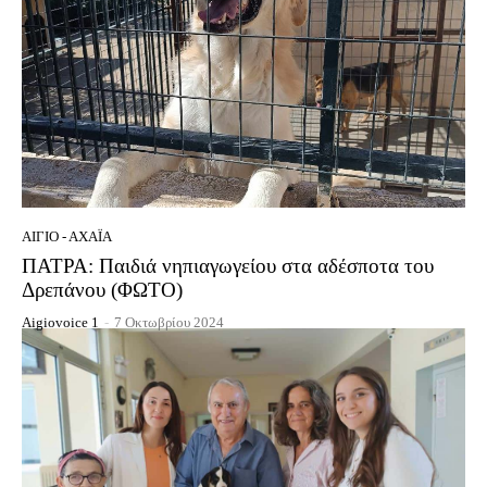
ΑΊΓΙΟ - ΑΧΑΪ́Α
ΠΑΤΡΑ: Παιδιά νηπιαγωγείου στα αδέσποτα του
Δρεπάνου (ΦΩΤΟ)
Aigiovoice 1
-
7 Οκτωβρίου 2024