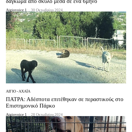
δάγκωμα από σκύλο μέσα σε ένα 6μηνο
Aigiovoice 1
-
30 Οκτωβρίου 2024
ΑΊΓΙΟ - ΑΧΑΪ́Α
ΠΑΤΡΑ: Αδέσποτα επιτέθηκαν σε περαστικούς στο
Επιστημονικό Πάρκο
Aigiovoice 1
-
28 Οκτωβρίου 2024