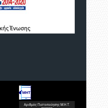
Αριθμός Πιστοποίησης Μ.Η.Τ.