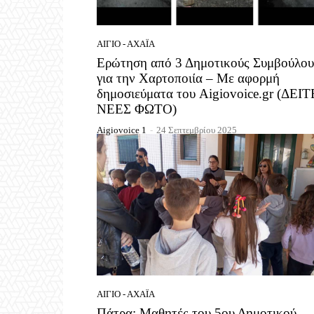
ΑΊΓΙΟ - ΑΧΑΪ́Α
Ερώτηση από 3 Δημοτικούς Συμβούλου
για την Χαρτοποιία – Με αφορμή
δημοσιεύματα του Aigiovoice.gr (ΔΕΙΤ
ΝΕΕΣ ΦΩΤΟ)
Aigiovoice 1
-
24 Σεπτεμβρίου 2025
ΑΊΓΙΟ - ΑΧΑΪ́Α
Πάτρα: Μαθητές του 5ου Δημοτικού