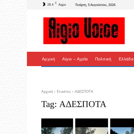
C
28.4
Aigio
Τετάρτη, 5 Αυγούστου, 2026
Αρχική
Αίγιο – Αχαΐα
Πολιτική
Ελλάδα
Αρχική
Ετικέτες
ΑΔΕΣΠΟΤΑ
Tag:
ΑΔΕΣΠΟΤΑ