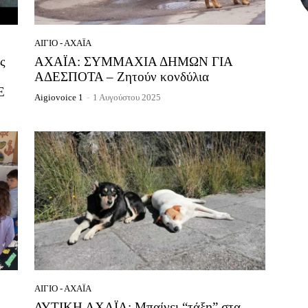
ΑΊΓΙΟ - ΑΧΑΪ́Α
ς
ΑΧΑΪΑ: ΣΥΜΜΑΧΙΑ ΔΗΜΩΝ ΓΙΑ
ΑΔΕΣΠΟΤΑ – Ζητούν κονδύλια
Ε
Aigiovoice 1
-
1 Αυγούστου 2025
ΑΊΓΙΟ - ΑΧΑΪ́Α
ΔΥΤΙΚΗ ΑΧΑΪΑ: Μπαίνει “τάξη” στα