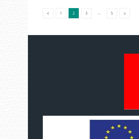
...
1
2
3
5