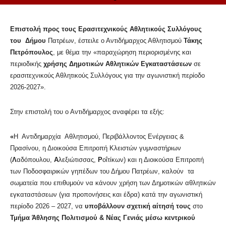
Επιστολή προς τους Ερασιτεχνικούς Αθλητικούς Συλλόγους
του Δήμου
Πατρέων, έστειλε ο Αντιδήμαρχος Αθλητισμού
Τάκης
Πετρόπουλος
, με θέμα την «παραχώρηση περιορισμένης και
περιοδικής
χρήσης Δημοτικών Αθλητικών
Εγκαταστάσεων
σε
ερασιτεχνικούς Αθλητικούς Συλλόγους για την αγωνιστική περίοδο
2026-2027».
Στην επιστολή του ο Αντιδήμαρχος αναφέρει τα εξής:
«
Η Αντιδημαρχία Αθλητισμού, Περιβάλλοντος Ενέργειας &
Πρασίνου, η Διοικούσα Επιτροπή Κλειστών γυμναστήριων
(
Λ
αδόπουλου,
Α
λεξιώτισσας,
Ρ
οΐτίκων) και η Διοικούσα Επιτροπή
των Ποδοσφαιρικών γηπέδων του Δήμου Πατρέων, καλούν τα
σωματεία που επιθυμούν να κάνουν χρήση των Δημοτικών αθλητικών
εγκαταστάσεων (για προπονήσεις και έδρα) κατά την αγωνιστική
περίοδο 2026 – 2027, να
υποβάλλουν σχετική αίτησή τους
στο
Τμήμα Άθλησης Πολιτισμού & Νέας Γενιάς μέσω κεντρικού