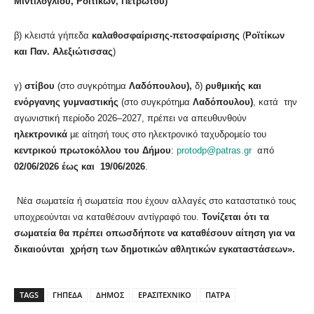
Μιντιλογλίου, Ροϊτίκων, Πετρωτού)
β) κλειστά γήπεδα
καλαθοσφαίρισης-πετοσφαίρισης
(
Ροϊτίκων
και Παν. Αλεξιώτισσας
)
γ)
στίβου
(στο συγκρότημα
Λαδόπουλου),
δ)
ρυθμικής και
ενόργανης γυμναστικής
(στο συγκρότημα
Λαδόπουλου)
, κατά την
αγωνιστική περίοδο 2026–2027, πρέπει να απευθυνθούν
ηλεκτρονικά
με αίτησή τους στο ηλεκτρονικό ταχυδρομείο του
κεντρικού πρωτοκόλλου του Δήμου
:
protodp@patras.gr
από
02/06/2026 έως και 19/06/2026
.
Νέα σωματεία ή σωματεία που έχουν αλλαγές στο καταστατικό τους
υποχρεούνται να καταθέσουν αντίγραφό του.
Τονίζεται ότι τα
σωματεία θα πρέπει οπωσδήποτε να καταθέσουν αίτηση για να
δικαιούνται χρήση των δημοτικών αθλητικών εγκαταστάσεων».
TAGS
ΓΗΠΕΔΑ
ΔΗΜΟΣ
ΕΡΑΣΙΤΕΧΝΙΚΟ
ΠΑΤΡΑ