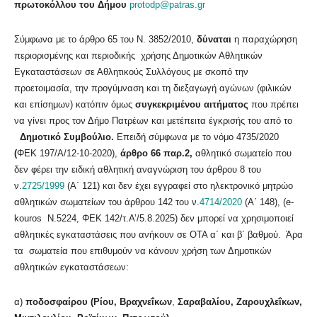
πρωτοκόλλου του Δήμου
protodp@patras.gr
Σύμφωνα με το άρθρο 65 του Ν. 3852/2010,
δύναται
η παραχώρηση
περιορισμένης και περιοδικής χρήσης Δημοτικών Αθλητικών
Εγκαταστάσεων σε Αθλητικούς Συλλόγους με σκοπό την
προετοιμασία, την προγύμναση και τη διεξαγωγή αγώνων (φιλικών
και επίσημων) κατόπιν όμως
συγκεκριμένου αιτήματος
που πρέπει
να γίνει προς τον Δήμο Πατρέων και μετέπειτα έγκρισής του από το
Δημοτικό Συμβούλιο.
Επειδή σύμφωνα με το νόμο 4735/2020
(
ΦΕΚ 197/Α/12-10-2020),
άρθρο 66 παρ.2,
αθλητικό σωματείο που
δεν φέρει την ειδική αθλητική αναγνώριση του άρθρου 8 του
ν.
2725/1999
(Α΄ 121) και δεν έχει εγγραφεί στο ηλεκτρονικό μητρώο
αθλητικών σωματείων του άρθρου 142 του ν.
4714/2020
(Α΄ 148), (e-
kouros N.5224, ΦΕΚ 142/τ.Α’/5.8.2025) δεν μπορεί να χρησιμοποιεί
αθλητικές εγκαταστάσεις που ανήκουν σε ΟΤΑ α΄ και β΄ βαθμού. Άρα
τα σωματεία που επιθυμούν να κάνουν χρήση των Δημοτικών
αθλητικών εγκαταστάσεων:
α)
ποδοσφαίρου (Ρίου, Βραχνεΐκων
,
Σαραβαλίου, Ζαρουχλεΐκων,