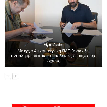
Αίγιο - Αχαΐα
Με έργα 4 εκατ. ευρώ η ΠΔΕ θωρακίζει
αντιπλημμυρικά τις πυρόπληκτες περιοχές της
Αχαΐας