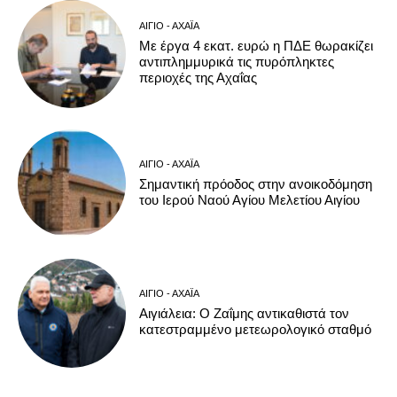
ΑΊΓΙΟ - ΑΧΑΪ́Α
Με έργα 4 εκατ. ευρώ η ΠΔΕ θωρακίζει
αντιπλημμυρικά τις πυρόπληκτες
περιοχές της Αχαΐας
ΑΊΓΙΟ - ΑΧΑΪ́Α
Σημαντική πρόοδος στην ανοικοδόμηση
του Ιερού Ναού Αγίου Μελετίου Αιγίου
ΑΊΓΙΟ - ΑΧΑΪ́Α
Αιγιάλεια: O Ζαΐμης αντικαθιστά τον
κατεστραμμένο μετεωρολογικό σταθμό