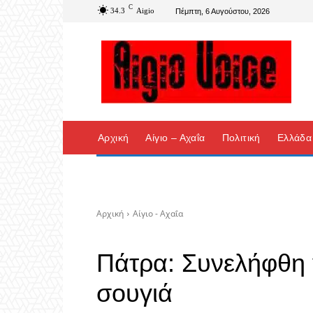
C
34.3
Aigio
Πέμπτη, 6 Αυγούστου, 2026
Αρχική
Αίγιο – Αχαΐα
Πολιτική
Ελλάδα
Αρχική
Αίγιο - Αχαΐα
Πάτρα: Συνελήφθη γ
σουγιά