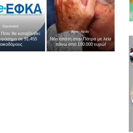
Εργασιακά
Αίγιο - Αχαΐα
 Πότε θα καταβληθεί
ωρόσημο σε 91.455
Νέα απάτη στην Πάτρα με λεία
οικοδόμους
πάνω από 100.000 ευρώ!