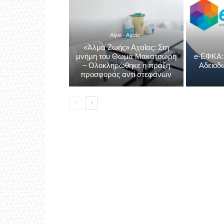
Αίγιο - Αχαΐα
«Άλμα Ζωής» Αχαΐας: Στη
μνήμη του Θωμά Μακατσώρη
e-ΕΦΚΑ:
– Ολοκληρώθηκε η πράξη
Αδειοδ
προσφοράς αντί στεφάνων