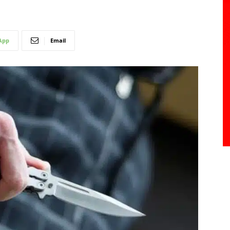
App
Email