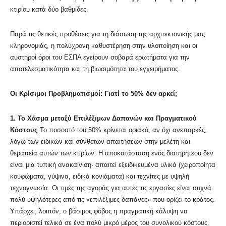
κτιρίου κατά δύο βαθμίδες.
Παρά τις θετικές προθέσεις για τη διάσωση της αρχιτεκτονικής μας
κληρονομιάς, η πολύχρονη καθυστέρηση στην υλοποίηση και οι
αυστηροί όροι του ΕΣΠΑ εγείρουν σοβαρά ερωτήματα για την
αποτελεσματικότητα και τη βιωσιμότητα του εγχειρήματος.
Οι Κρίσιμοι Προβληματισμοί: Γιατί το 50% δεν αρκεί;
1. Το Χάσμα μεταξύ Επιλέξιμων Δαπανών και Πραγματικού
Κόστους
Το ποσοστό του 50% κρίνεται οριακό, αν όχι ανεπαρκές,
λόγω των ειδικών και σύνθετων απαιτήσεων στην μελέτη και
θεραπεία αυτών των κτιρίων. Η αποκατάσταση ενός διατηρητέου δεν
είναι μια τυπική ανακαίνιση· απαιτεί εξειδικευμένα υλικά (χειροποίητα
κουφώματα, γύψινα, ειδικά κονιάματα) και τεχνίτες με υψηλή
τεχνογνωσία. Οι τιμές της αγοράς για αυτές τις εργασίες είναι συχνά
πολύ υψηλότερες από τις «επιλέξιμες δαπάνες» που ορίζει το κράτος.
Υπάρχει, λοιπόν, ο βάσιμος φόβος η πραγματική κάλυψη να
περιοριστεί τελικά σε ένα πολύ μικρό μέρος του συνολικού κόστους.