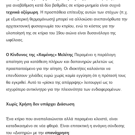
για αναβάθμιση κατά δύο βαθμίδες σε κτίρια-μνημεία είναι συχνά
τεχνικά οξύμωρη
. Η προσπάθεια επίτευξης αυτών των στόχων (π.χ.
με εξωτερική θερμομόνωση) μπορεί να αλλοιώσει ανεπανόρθωτα την
αρχιτεκτονική φυσιογνωμία του κτιρίου, ενώ το κόστος για την
υλοποίησή της σε κτίρια του 19ου αιώνα είναι δυσανάλογο της
ωφέλειας.
Ο Κίνδυνος της «Χαμένης» Μελέτης
Παραμένει η παράλογη
απαίτηση για κατάθεση πλήρων και δαπανηρών μελετών ως
προαπαιτούμενο για την αίτηση. Οι ιδιοκτήτες καλούνται να
επενδύσουν χιλιάδες ευρώ χωρίς καμία εγγύηση ότι η πρότασή τους
θα εγκριθεί. Αυτό το «ρίσκο της απόρριψης» λειτουργεί ως το
ισχυρότερο αντικίνητρο για την πλειονότητα των ενδιαφερομένων.
Χωρίς Χρήση δεν υπάρχει Διάσωση
Ένα κτίριο που αναπαλαιώνεται αλλά παραμένει κλειστό, είναι
καταδικασμένο σε νέα φθορά. Είναι επιτακτική η ανάγκη σύνδεσης
του «Διατηρώ» με την
επανάχρηση
: