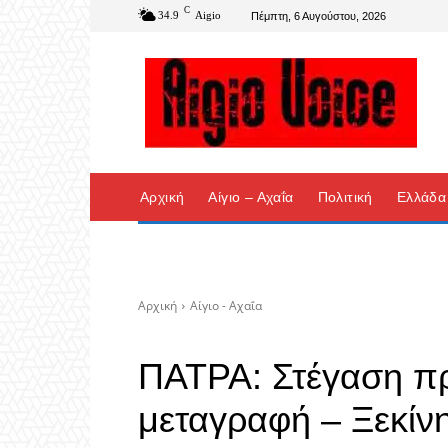
C
34.9
Aigio
Πέμπτη, 6 Αυγούστου, 2026
Αρχική
Αίγιο – Αχαΐα
Πολιτική
Ελλάδα
Αρχική
Αίγιο - Αχαΐα
ΠΑΤΡΑ: Στέγαση π
μεταγραφή – Ξεκίν