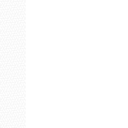
Ο διακεκριμένος κιθαριστής
Ανακοιν
Δημήτρης Σουκαράς στη
των φιλ
Ναύπακτο
του