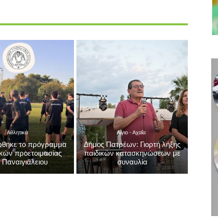
εκπαιδευτικών που θα συμμετάσχουν στις φετινές
εξετάσεις της PISA
Αθλητικά
Αίγιο - Αχαΐα