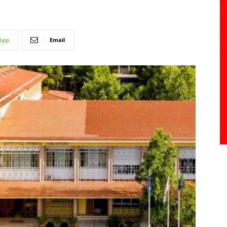
App
Email