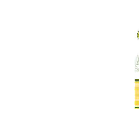
ώθηκε το πρόγραμμα
Δήμος Πατρέων: Γιορτή λήξης
ικών προετοιμασίας
παιδικών κατασκηνώσεων με
 Παναιγιάλειου
συναυλία