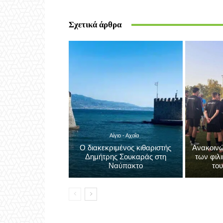
κυκλοφοριακά
Aigiovoice 1
Σχετικά άρθρα
Αίγιο - Αχαΐα