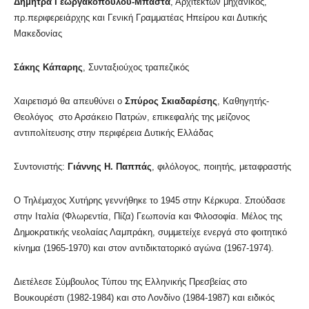
Δήμητρα Γεωργακοπούλου-Μπάστα
, Αρχιτέκτων μηχανικός,
πρ.περιφερειάρχης και Γενική Γραμματέας Ηπείρου και Δυτικής
Μακεδονίας
Σάκης Κάπαρης
, Συνταξιούχος τραπεζικός
Χαιρετισμό θα απευθύνει ο
Σπύρος Σκιαδαρέσης
, Καθηγητής-
Θεολόγος στο Αρσάκειο Πατρών, επικεφαλής της μείζονος
αντιπολίτευσης στην περιφέρεια Δυτικής Ελλάδας
Συντονιστής:
Γιάννης Η. Παππάς
, φιλόλογος, ποιητής, μεταφραστής
Ο Τηλέμαχος Χυτήρης γεννήθηκε το 1945 στην Κέρκυρα. Σπούδασε
στην Ιταλία (Φλωρεντία, Πίζα) Γεωπονία και Φιλοσοφία. Μέλος της
Δημοκρατικής νεολαίας Λαμπράκη, συμμετείχε ενεργά στο φοιτητικό
κίνημα (1965-1970) και στον αντιδικτατορικό αγώνα (1967-1974).
Διετέλεσε Σύμβουλος Τύπου της Ελληνικής Πρεσβείας στο
Βουκουρέστι (1982-1984) και στο Λονδίνο (1984-1987) και ειδικός