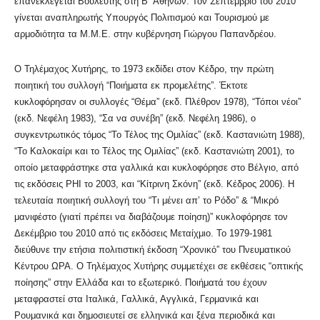
επανεκλέγεται Βουλευτής στη Β΄ Αθηνών. Τον Σεπτέμβριο του 2010
γίνεται αναπληρωτής Υπουργός Πολιτισμού και Τουρισμού με
αρμοδιότητα τα Μ.Μ.Ε. στην κυβέρνηση Γιώργου Παπανδρέου.
Ο Τηλέμαχος Χυτήρης, το 1973 εκδίδει στον Κέδρο, την πρώτη
ποιητική του συλλογή “Ποιήματα εκ προμελέτης”. Έκτοτε
κυκλοφόρησαν οι συλλογές “Θέμα” (εκδ. Πλέθρον 1978), “Τόποι νέοι”
(εκδ. Νεφέλη 1983), “Σα να συνέβη” (εκδ. Νεφέλη 1986), ο
συγκεντρωτικός τόμος “Το Τέλος της Ομιλίας” (εκδ. Καστανιώτη 1988),
“Το Καλοκαίρι και το Τέλος της Ομιλίας” (εκδ. Καστανιώτη 2001), το
οποίο μεταφράστηκε στα γαλλικά και κυκλοφόρησε στο Βέλγιο, από
τις εκδόσεις PHI το 2003, και “Κίτρινη Σκόνη” (εκδ. Κέδρος 2006). Η
τελευταία ποιητική συλλογή του “Τι μένει απ’ το Ρόδο” & “Μικρό
μανιφέστο (γιατί πρέπει να διαβάζουμε ποίηση)” κυκλοφόρησε τον
Δεκέμβριο του 2010 από τις εκδόσεις Μεταίχμιο. Το 1979-1981
διεύθυνε την ετήσια πολιτιστική έκδοση “Χρονικό” του Πνευματικού
Κέντρου ΩΡΑ. Ο Τηλέμαχος Χυτήρης συμμετέχει σε εκθέσεις “οπτικής
ποίησης” στην Ελλάδα και το εξωτερικό. Ποιήματά του έχουν
μεταφραστεί στα Ιταλικά, Γαλλικά, Αγγλικά, Γερμανικά και
Ρουμανικά και δημοσιευτεί σε ελληνικά και ξένα περιοδικά και