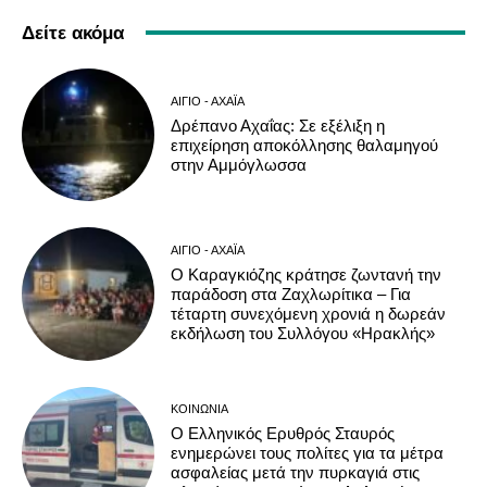
Δείτε ακόμα
ΑΊΓΙΟ - ΑΧΑΪ́Α
Δρέπανο Αχαΐας: Σε εξέλιξη η
επιχείρηση αποκόλλησης θαλαμηγού
στην Αμμόγλωσσα
ΑΊΓΙΟ - ΑΧΑΪ́Α
Ο Καραγκιόζης κράτησε ζωντανή την
παράδοση στα Ζαχλωρίτικα – Για
τέταρτη συνεχόμενη χρονιά η δωρεάν
εκδήλωση του Συλλόγου «Ηρακλής»
ΚΟΙΝΩΝΊΑ
Ο Ελληνικός Ερυθρός Σταυρός
ενημερώνει τους πολίτες για τα μέτρα
ασφαλείας μετά την πυρκαγιά στις