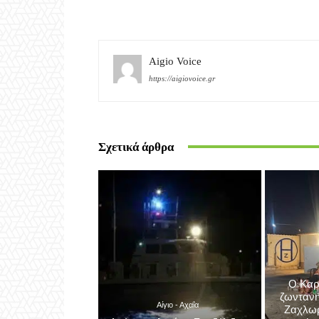
Σχετικά άρθρα
Ο Καρ
ζωντανή
Αίγιο - Αχαΐα
Ζαχλωρί
Δρέπανο Αχαΐας: Σε εξέλιξη η
συνεχόμε
επιχείρηση αποκόλλησης
εκδήλ
θαλαμηγού στην Αμμόγλωσσα