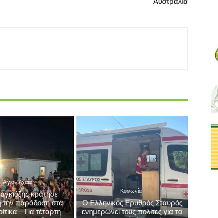
Αίγιο - Αχαΐα
Κοινωνία
αγκιόζης κράτησε
 την παράδοση στα
Ο Ελληνικός Ερυθρός Σταυρός
τικα – Για τέταρτη
ενημερώνει τους πολίτες για τα
νη χρονιά η δωρεάν
μέτρα ασφαλείας μετά την
ωση του Συλλόγου
πυρκαγιά στις πληγείσες
«Ηρακλής»
περιοχές της Δ. Αττικής