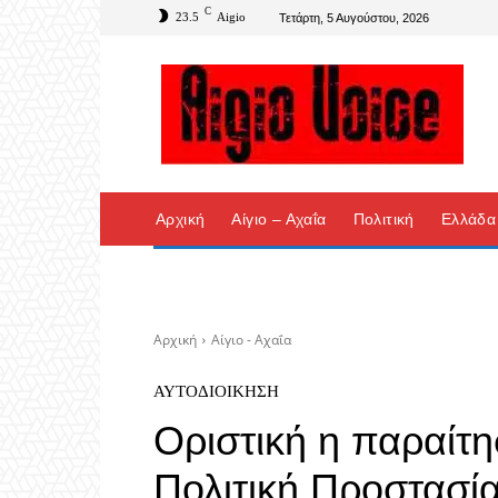
C
23.5
Aigio
Τετάρτη, 5 Αυγούστου, 2026
Αρχική
Αίγιο – Αχαΐα
Πολιτική
Ελλάδα
Αρχική
Αίγιο - Αχαΐα
ΑΥΤΟΔΙΟΊΚΗΣΗ
Οριστική η παραίτ
Πολιτική Προστασία