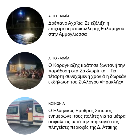
ΑΊΓΙΟ - ΑΧΑΪ́Α
Δρέπανο Αχαΐας: Σε εξέλιξη η
επιχείρηση αποκόλλησης θαλαμηγού
στην Αμμόγλωσσα
ΑΊΓΙΟ - ΑΧΑΪ́Α
Ο Καραγκιόζης κράτησε ζωντανή την
παράδοση στα Ζαχλωρίτικα – Για
τέταρτη συνεχόμενη χρονιά η δωρεάν
εκδήλωση του Συλλόγου «Ηρακλής»
ΚΟΙΝΩΝΊΑ
Ο Ελληνικός Ερυθρός Σταυρός
ενημερώνει τους πολίτες για τα μέτρα
ασφαλείας μετά την πυρκαγιά στις
πληγείσες περιοχές της Δ. Αττικής