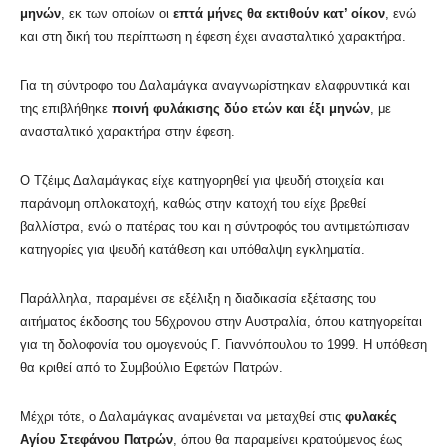
μηνών
, εκ των οποίων οι
επτά μήνες θα εκτιθούν κατ’ οίκον
, ενώ
και στη δική του περίπτωση η έφεση έχει ανασταλτικό χαρακτήρα.
Για τη σύντροφο του Δαλαμάγκα αναγνωρίστηκαν ελαφρυντικά και
της επιβλήθηκε
ποινή φυλάκισης δύο ετών και έξι μηνών
, με
ανασταλτικό χαρακτήρα στην έφεση.
Ο Τζέιμς Δαλαμάγκας είχε κατηγορηθεί για ψευδή στοιχεία και
παράνομη οπλοκατοχή, καθώς στην κατοχή του είχε βρεθεί
βαλλίστρα, ενώ ο πατέρας του και η σύντροφός του αντιμετώπισαν
κατηγορίες για ψευδή κατάθεση και υπόθαλψη εγκληματία.
Παράλληλα, παραμένει σε εξέλιξη η διαδικασία εξέτασης του
αιτήματος έκδοσης του 56χρονου στην Αυστραλία, όπου κατηγορείται
για τη δολοφονία του ομογενούς Γ. Γιαννόπουλου το 1999. Η υπόθεση
θα κριθεί από το Συμβούλιο Εφετών Πατρών.
Μέχρι τότε, ο Δαλαμάγκας αναμένεται να μεταχθεί στις
φυλακές
Αγίου Στεφάνου Πατρών
, όπου θα παραμείνει κρατούμενος έως