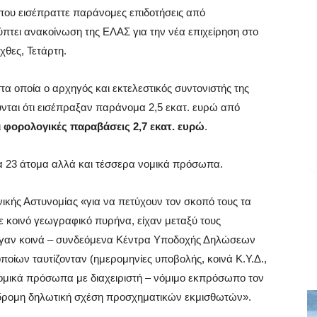
 που εισέπραττε παράνομες επιδοτήσεις από
τει ανακοίνωση της ΕΛΑΣ για την νέα επιχείρηση στο
χθες, Τετάρτη.
 οποία ο αρχηγός και εκτελεστικός συντονιστής της
νται ότι εισέπραξαν παράνομα 2,5 εκατ. ευρώ από
ι
φορολογικές παραβάσεις 2,7 εκατ. ευρώ
.
λα 23 άτομα αλλά και τέσσερα νομικά πρόσωπα.
κής Αστυνομίας «για να πετύχουν τον σκοπό τους τα
 κοινό γεωγραφικό πυρήνα, είχαν μεταξύ τους
λεγαν κοινά – συνδεόμενα Κέντρα Υποδοχής Δηλώσεων
οποίων ταυτίζονταν (ημερομηνίες υποβολής, κοινά Κ.Υ.Δ.,
νομικά πρόσωπα με διαχειριστή – νόμιμο εκπρόσωπο τον
φίδρομη δηλωτική σχέση προσχηματικών εκμισθωτών».