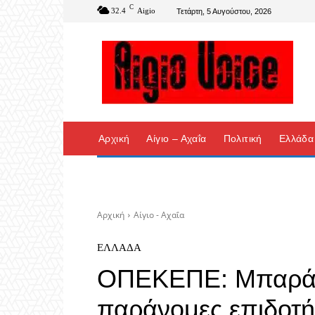
C
32.4
Aigio
Τετάρτη, 5 Αυγούστου, 2026
Αρχική
Αίγιο – Αχαΐα
Πολιτική
Ελλάδα
Αρχική
Αίγιο - Αχαΐα
ΕΛΛΆΔΑ
ΟΠΕΚΕΠΕ: Μπαράζ
παράνομες επιδοτήσ