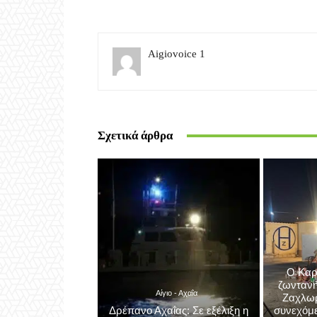
Aigiovoice 1
Σχετικά άρθρα
Ο Καρ
ζωντανή
Αίγιο - Αχαΐα
Ζαχλωρί
Δρέπανο Αχαΐας: Σε εξέλιξη η
συνεχόμε