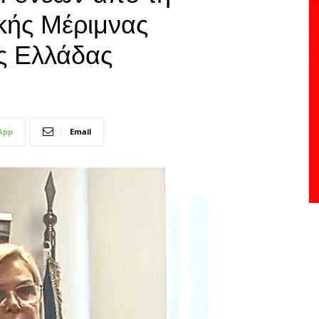
κής Μέριμνας
ής Ελλάδας
App
Email