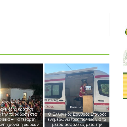
Αίγιο - Αχαΐα
Κοινωνία
αγκιόζης κράτησε
 την παράδοση στα
Ο Ελληνικός Ερυθρός Σταυρός
τικα – Για τέταρτη
ενημερώνει τους πολίτες για τα
νη χρονιά η δωρεάν
μέτρα ασφαλείας μετά την