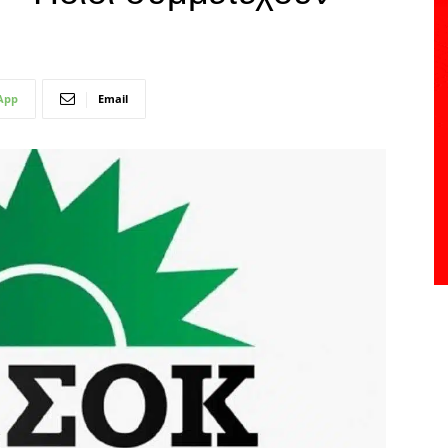
App
Email