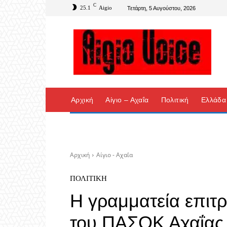
C
25.1
Aigio
Τετάρτη, 5 Αυγούστου, 2026
Αρχική
Αίγιο – Αχαΐα
Πολιτική
Ελλάδα
Αρχική
Αίγιο - Αχαΐα
ΠΟΛΙΤΙΚΉ
Η γραμματεία επιτ
του ΠΑΣΟΚ Αχαΐας 