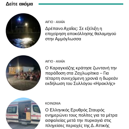
Δείτε ακόμα
ΑΊΓΙΟ - ΑΧΑΪ́Α
Δρέπανο Αχαΐας: Σε εξέλιξη η
επιχείρηση αποκόλλησης θαλαμηγού
στην Αμμόγλωσσα
ΑΊΓΙΟ - ΑΧΑΪ́Α
Ο Καραγκιόζης κράτησε ζωντανή την
παράδοση στα Ζαχλωρίτικα – Για
τέταρτη συνεχόμενη χρονιά η δωρεάν
εκδήλωση του Συλλόγου «Ηρακλής»
ΚΟΙΝΩΝΊΑ
Ο Ελληνικός Ερυθρός Σταυρός
ενημερώνει τους πολίτες για τα μέτρα
ασφαλείας μετά την πυρκαγιά στις
πληγείσες περιοχές της Δ. Αττικής