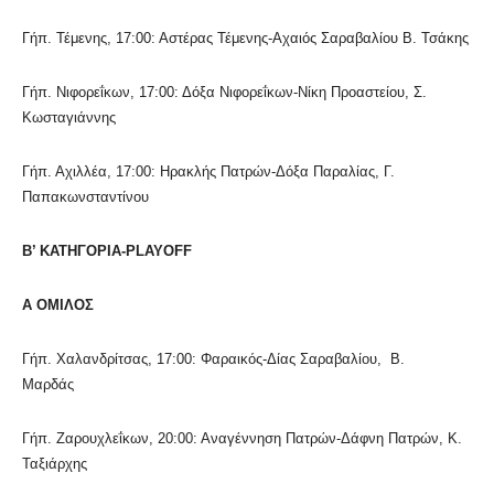
Γήπ. Τέμενης, 17:00: Αστέρας Τέμενης-Αχαιός Σαραβαλίου Β. Τσάκης
Γήπ. Νιφορεΐκων, 17:00: Δόξα Νιφορεΐκων-Νίκη Προαστείου, Σ.
Κωσταγιάννης
Γήπ. Αχιλλέα, 17:00: Ηρακλής Πατρών-Δόξα Παραλίας, Γ.
Παπακωνσταντίνου
Β’ ΚΑΤΗΓΟΡΙΑ-
PLAYOFF
Α ΟΜΙΛΟΣ
Γήπ. Χαλανδρίτσας, 17:00: Φαραικός-Δίας Σαραβαλίου, Β.
Μαρδάς
Γήπ. Ζαρουχλεΐκων, 20:00: Αναγέννηση Πατρών-Δάφνη Πατρών, Κ.
Ταξιάρχης