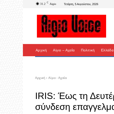
C
31.2
Aigio
Τετάρτη, 5 Αυγούστου, 2026
Αρχική
Αίγιο – Αχαΐα
Πολιτική
Ελλάδα
Αρχική
Αίγιο - Αχαΐα
IRIS: Έως τη Δευτέ
σύνδεση επαγγελμ