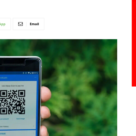
App
Email