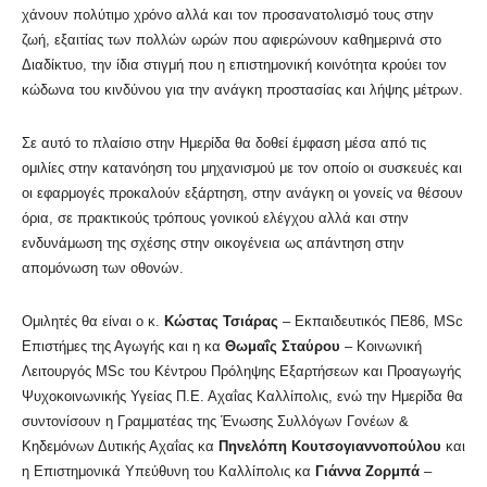
χάνουν πολύτιμο χρόνο αλλά και τον προσανατολισμό τους στην
ζωή, εξαιτίας των πολλών ωρών που αφιερώνουν καθημερινά στο
Διαδίκτυο, την ίδια στιγμή που η επιστημονική κοινότητα κρούει τον
κώδωνα του κινδύνου για την ανάγκη προστασίας και λήψης μέτρων.
Σε αυτό το πλαίσιο στην Ημερίδα θα δοθεί έμφαση μέσα από τις
ομιλίες στην κατανόηση του μηχανισμού με τον οποίο οι συσκευές και
οι εφαρμογές προκαλούν εξάρτηση, στην ανάγκη οι γονείς να θέσουν
όρια, σε πρακτικούς τρόπους γονικού ελέγχου αλλά και στην
ενδυνάμωση της σχέσης στην οικογένεια ως απάντηση στην
απομόνωση των οθονών.
Ομιλητές θα είναι ο κ.
Κώστας Τσιάρας
– Εκπαιδευτικός ΠΕ86, MSc
Επιστήμες της Αγωγής και η κα
Θωμαΐς Σταύρου
– Κοινωνική
Λειτουργός MSc του Κέντρου Πρόληψης Εξαρτήσεων και Προαγωγής
Ψυχοκοινωνικής Υγείας Π.Ε. Αχαΐας Καλλίπολις, ενώ την Ημερίδα θα
συντονίσουν η Γραμματέας της Ένωσης Συλλόγων Γονέων &
Κηδεμόνων Δυτικής Αχαΐας κα
Πηνελόπη Κουτσογιαννοπούλου
και
η Επιστημονικά Υπεύθυνη του Καλλίπολις κα
Γιάννα Ζορμπά
–