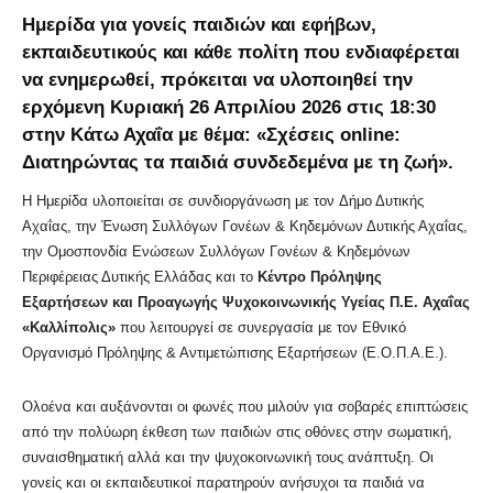
Ημερίδα για γονείς παιδιών και εφήβων,
εκπαιδευτικούς και κάθε πολίτη που ενδιαφέρεται
να ενημερωθεί, πρόκειται να υλοποιηθεί την
ερχόμενη Κυριακή 26 Απριλίου 2026 στις 18:30
στην Κάτω Αχαΐα με θέμα: «Σχέσεις online:
Διατηρώντας τα παιδιά συνδεδεμένα με τη ζωή».
Η Ημερίδα υλοποιείται σε συνδιοργάνωση με τον Δήμο Δυτικής
Αχαΐας, την Ένωση Συλλόγων Γονέων & Κηδεμόνων Δυτικής Αχαΐας,
την Ομοσπονδία Ενώσεων Συλλόγων Γονέων & Κηδεμόνων
Περιφέρειας Δυτικής Ελλάδας και το
Κέντρο Πρόληψης
Εξαρτήσεων και Προαγωγής Ψυχοκοινωνικής Υγείας Π.Ε. Αχαΐας
«Καλλίπολις»
που λειτουργεί σε συνεργασία με τον Εθνικό
Οργανισμό Πρόληψης & Αντιμετώπισης Εξαρτήσεων (Ε.Ο.Π.Α.Ε.).
Ολοένα και αυξάνονται οι φωνές που μιλούν για σοβαρές επιπτώσεις
από την πολύωρη έκθεση των παιδιών στις οθόνες στην σωματική,
συναισθηματική αλλά και την ψυχοκοινωνική τους ανάπτυξη. Οι
γονείς και οι εκπαιδευτικοί παρατηρούν ανήσυχοι τα παιδιά να