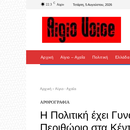
C
22.3
Aigio
Τετάρτη, 5 Αυγούστου, 2026
Αρχική
Αίγιο – Αχαΐα
Πολιτική
Ελλάδα
Αρχική
Αίγιο - Αχαΐα
ΑΡΘΡΟΓΡΑΦΊΑ
Η Πολιτική έχει Γυ
Περιθώριο στα Κέ