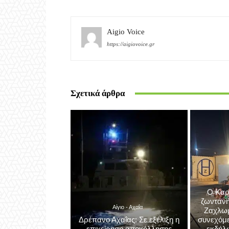
Προηγούμενο άρθρο
Ημερίδα στην Κάτω Αχαΐα με θέμα: «Σχέσεις
online: Διατηρώντας τα παιδιά συνδεδεμένα με
ζωή»
Aigio Voice
https://aigiovoice.gr
Σχετικά άρθρα