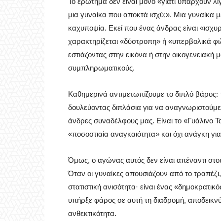
Το ερώτημα δεν είναι μόνο «γιατί υπάρχουν λί
μια γυναίκα που αποκτά ισχύ;». Μια γυναίκα 
καχυποψία. Εκεί που ένας άνδρας είναι «ισχυρ
χαρακτηρίζεται «δύστροπη» ή «υπερβολικά φι
εστιάζοντας στην εικόνα ή στην οικογενειακή 
συμπληρωματικούς.
Καθημερινά αντιμετωπίζουμε το διπλό βάρος: 
δουλεύοντας διπλάσια για να αναγνωριστούμε 
άνδρες συναδέλφους μας. Είναι το «Γυάλινο Τ
«ποσοστιαία αναγκαιότητα» και όχι ανάγκη γι
Όμως, ο αγώνας αυτός δεν είναι απέναντι στο
Όταν οι γυναίκες απουσιάζουν από το τραπέζι,
στατιστική ανισότητα· είναι ένας «δημοκρατι
υπήρξε φάρος σε αυτή τη διαδρομή, αποδεικνύο
ανθεκτικότητα.