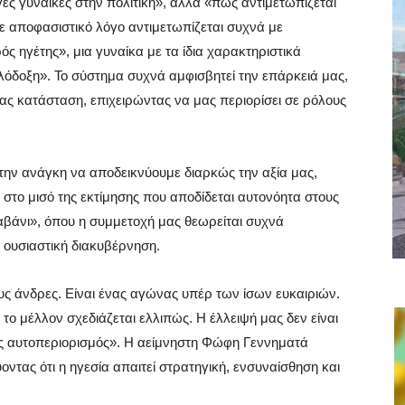
γες γυναίκες στην πολιτική», αλλά «πώς αντιμετωπίζεται
με αποφασιστικό λόγο αντιμετωπίζεται συχνά με
ός ηγέτης», μια γυναίκα με τα ίδια χαρακτηριστικά
λόδοξη». Το σύστημα συχνά αμφισβητεί την επάρκειά μας,
μας κατάσταση, επιχειρώντας να μας περιορίσει σε ρόλους
την ανάγκη να αποδεικνύουμε διαρκώς την αξία μας,
στο μισό της εκτίμησης που αποδίδεται αυτονόητα στους
αβάνι», όπου η συμμετοχή μας θεωρείται συχνά
α ουσιαστική διακυβέρνηση.
υς άνδρες. Είναι ένας αγώνας υπέρ των ίσων ευκαιριών.
 το μέλλον σχεδιάζεται ελλιπώς. Η έλλειψή μας δεν είναι
κός αυτοπεριορισμός». Η αείμνηστη Φώφη Γεννηματά
ντας ότι η ηγεσία απαιτεί στρατηγική, ενσυναίσθηση και