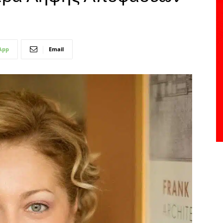
App
Email