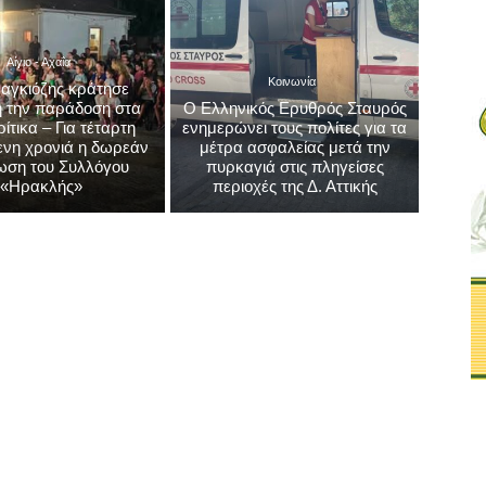
Αίγιο - Αχαΐα
Κοινωνία
αγκιόζης κράτησε
 την παράδοση στα
Ο Ελληνικός Ερυθρός Σταυρός
τικα – Για τέταρτη
ενημερώνει τους πολίτες για τα
νη χρονιά η δωρεάν
μέτρα ασφαλείας μετά την
ωση του Συλλόγου
πυρκαγιά στις πληγείσες
«Ηρακλής»
περιοχές της Δ. Αττικής