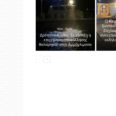
Ο Καρ
ζωντανή
Αίγιο - Αχαΐα
Ζαχλωρί
Δρέπανο Αχαΐας: Σε εξέλιξη η
συνεχόμε
επιχείρηση αποκόλλησης
εκδήλ
θαλαμηγού στην Αμμόγλωσσα