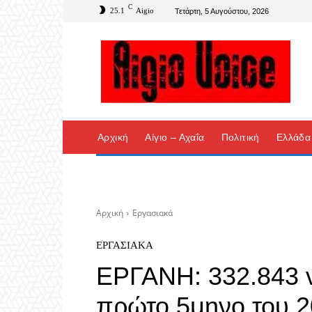
C
25.1
Aigio
Τετάρτη, 5 Αυγούστου, 2026
Αρχική
Αίγιο – Αχαΐα
Πολιτική
Ελλάδα
Αρχική
Εργασιακά
ΕΡΓΑΣΙΑΚΆ
ΕΡΓΑΝΗ: 332.843 ν
πρώτο 5μηνο του 