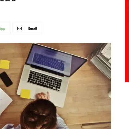
App
Email