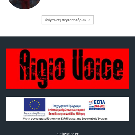
Φόρτωση περισσοτέρων
aigiovoice.gr